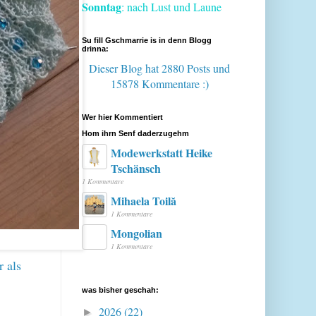
Sonntag
: nach Lust und Laune
Su fill Gschmarrie is in denn Blogg
drinna:
Dieser Blog hat 2880 Posts
und
15878 Kommentare :)
Wer hier Kommentiert
Hom ihrn Senf daderzugehm
Modewerkstatt Heike
Tschänsch
1 Kommentare
Mihaela Toilă
1 Kommentare
Mongolian
1 Kommentare
 als
was bisher geschah:
2026
(22)
►