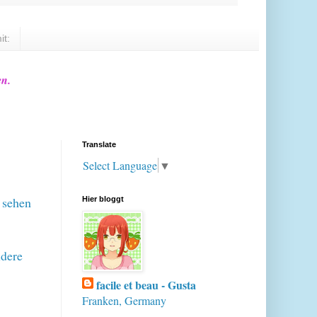
it:
en.
Translate
Select Language
▼
 sehen
Hier bloggt
ndere
facile et beau - Gusta
Franken, Germany