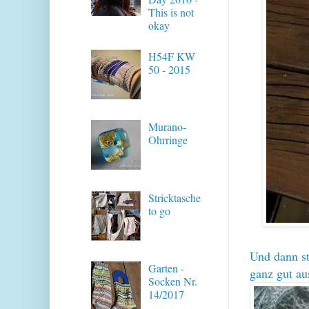
This is not
okay
H54F KW
50 - 2015
Murano-
Ohrringe
Stricktasche
to go
Und dann str
Garten -
ganz gut au
Socken Nr.
14/2017