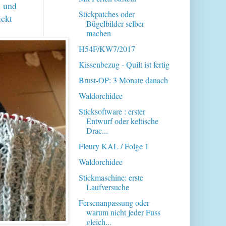
n und
Stickpatches oder
ickt
Bügelbilder selber
machen
H54F/KW7/2017
Kissenbezug - Quilt ist fertig
Brust-OP: 3 Monate danach
Waldorchidee
Sticksoftware : erster
Entwurf oder keltische
Drac...
Fleury KAL / Folge 1
Waldorchidee
Stickmaschine: erste
Laufversuche
Fersenanpassung oder
warum nicht jeder Fuss
gleich...