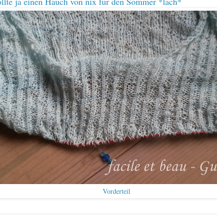
llte ja einen Hauch von nix für den Sommer *lach*
Vorderteil