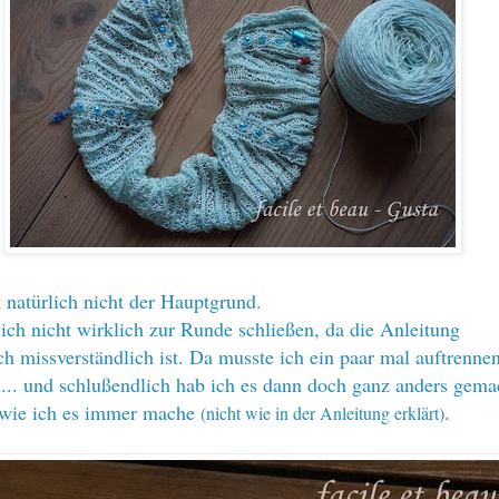
t natürlich nicht der Hauptgrund.
 ich nicht wirklich zur Runde schließen, da die Anleitung
ch missverständlich ist. Da musste ich ein paar mal auftrenne
.. und schlußendlich hab ich es dann doch ganz anders gema
 wie ich es immer mache
.
(nicht wie in der Anleitung erklärt)