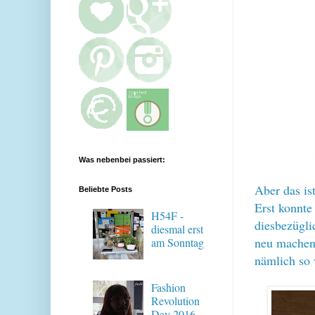
Was nebenbei passiert:
Aber das is
Beliebte Posts
Erst konnte
H54F -
diesbezügli
diesmal erst
neu machen.
am Sonntag
nämlich so
Fashion
Revolution
Day 2016 -