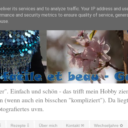
liver its services and to analyze traffic. Your IP address and us
rmance and security metrics to ensure quality of service, gene
buse.
 Einfach und schön - das trifft mein Hobby ziem
 (wenn auch ein bisschen "kompliziert"). Da liegt
otografiertes uvm.
⇓
Rezepte ⇓
Über mich
Kontakt ✉
Wechseljahre ✿