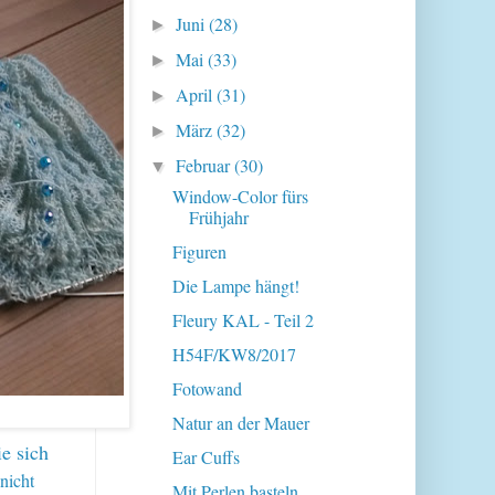
Juni
(28)
►
Mai
(33)
►
April
(31)
►
März
(32)
►
Februar
(30)
▼
Window-Color fürs
Frühjahr
Figuren
Die Lampe hängt!
Fleury KAL - Teil 2
H54F/KW8/2017
Fotowand
Natur an der Mauer
e sich
Ear Cuffs
-nicht
Mit Perlen basteln