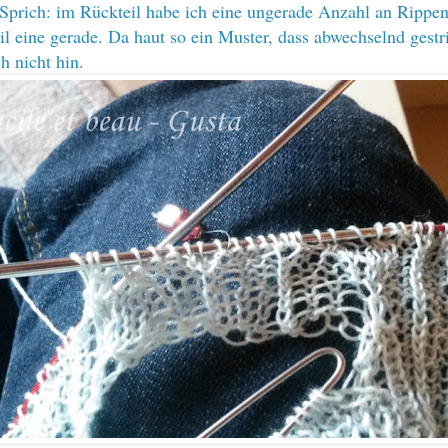
Sprich: im Rückteil habe ich eine ungerade Anzahl an Rippe
il eine gerade. Da haut so ein Muster, dass abwechselnd gestr
h nicht hin.