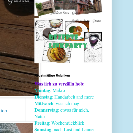
Regelmäßige Rubriken
Was iich zu verzälln hob:
Montag
: Makro
Dienstag
: Handarbeit and more
Mittwoch
: was ich mag
Donnerstag
lich
: etwas für mich,
Natur
Freitag
: Wochenrückblick
Samstag
: nach Lust und Laune