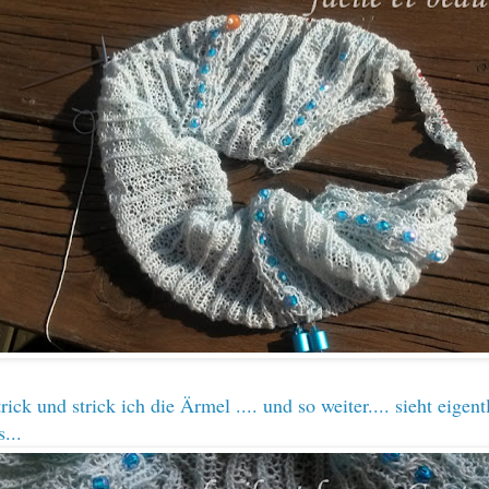
ick und strick ich die Ärmel .... und so weiter.... sieht eigent
s...