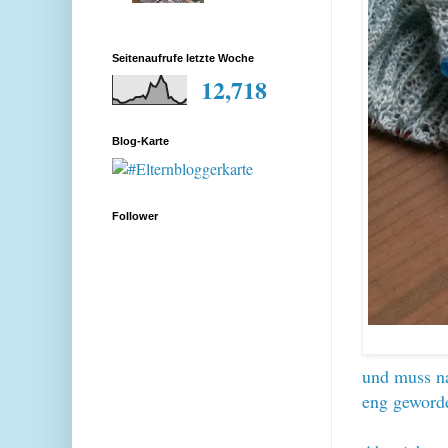
Seitenaufrufe letzte Woche
12,718
Blog-Karte
Follower
und muss na
eng geworde