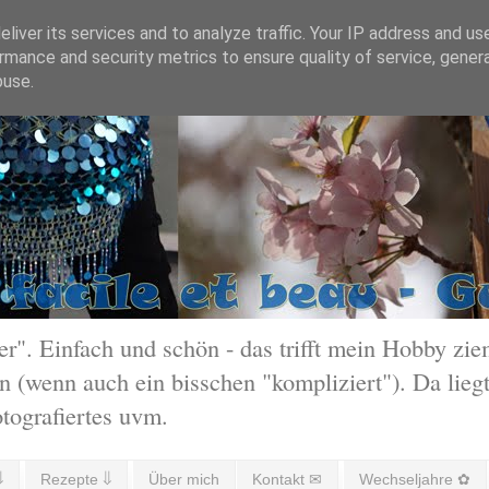
liver its services and to analyze traffic. Your IP address and us
rmance and security metrics to ensure quality of service, gene
buse.
 Einfach und schön - das trifft mein Hobby ziem
 (wenn auch ein bisschen "kompliziert"). Da liegt
otografiertes uvm.
⇓
Rezepte ⇓
Über mich
Kontakt ✉
Wechseljahre ✿