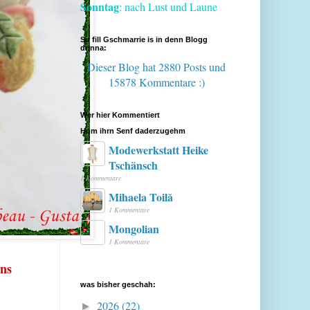
Sonntag
: nach Lust und Laune
Su fill Gschmarrie is in denn Blogg
drinna:
Dieser Blog hat 2880 Posts
und
15878 Kommentare :)
Wer hier Kommentiert
Hom ihrn Senf daderzugehm
Modewerkstatt Heike
Tschänsch
1 Kommentare
Mihaela Toilă
1 Kommentare
Mongolian
1 Kommentare
ins
was bisher geschah:
2026
(22)
►