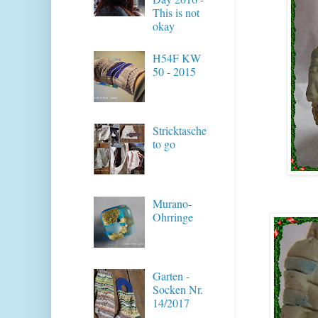
This is not
okay
H54F KW
50 - 2015
Stricktasche
to go
Murano-
Ohrringe
Garten -
Socken Nr.
14/2017