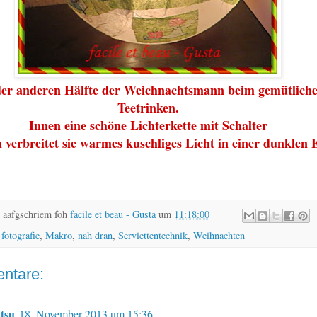
der anderen Hälfte der Weichnachtsmann beim gemütlich
Teetrinken.
Innen eine schöne Lichterkette mit Schalter
 verbreitet sie warmes kuschliges Licht in einer dunklen E
 aafgschriem foh
facile et beau - Gusta
um
11:18:00
,
fotografie
,
Makro
,
nah dran
,
Serviettentechnik
,
Weihnachten
ntare:
tsu
18. November 2013 um 15:36