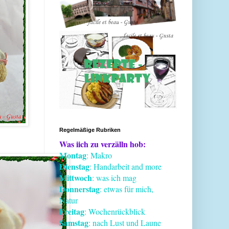
Regelmäßige Rubriken
Was iich zu verzälln hob:
Montag
: Makro
Dienstag
: Handarbeit and more
Mittwoch
: was ich mag
Donnerstag
: etwas für mich,
Natur
Freitag
: Wochenrückblick
Samstag
: nach Lust und Laune