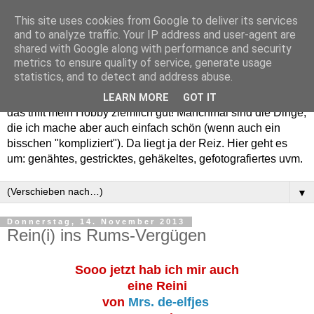
This site uses cookies from Google to deliver its services
and to analyze traffic. Your IP address and user-agent are
shared with Google along with performance and security
metrics to ensure quality of service, generate usage
statistics, and to detect and address abuse.
Willkommen in meinem "Wohnzimmer". Einfach und schön -
LEARN MORE
GOT IT
das trifft mein Hobby ziemlich gut! Manchmal sind die Dinge,
die ich mache aber auch einfach schön (wenn auch ein
bisschen "kompliziert"). Da liegt ja der Reiz. Hier geht es
um: genähtes, gestricktes, gehäkeltes, gefotografiertes uvm.
▼
Donnerstag, 14. November 2013
Rein(i) ins Rums-Vergügen
Sooo jetzt hab ich mir auch
eine Reini
von
Mrs. de-elfjes