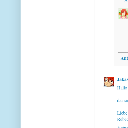
Ant
Jakas
Hallo
das s
Liebe
Rebe
Antwo