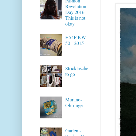
Fashion
Revolution
Day 2016 -
This is not
okay
H54F KW
50 - 2015
Stricktasche
to go
Murano-
Ohrringe
Garten -