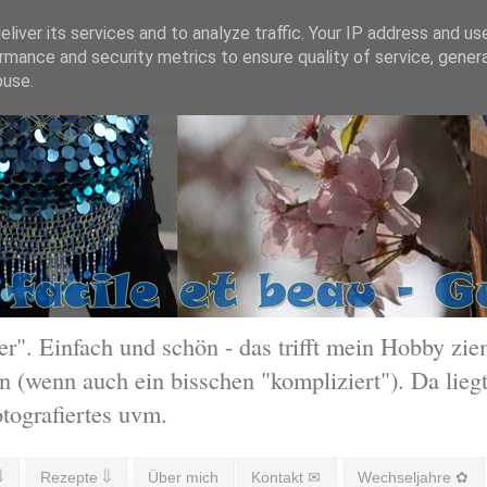
liver its services and to analyze traffic. Your IP address and us
rmance and security metrics to ensure quality of service, gene
buse.
 Einfach und schön - das trifft mein Hobby ziem
 (wenn auch ein bisschen "kompliziert"). Da liegt
otografiertes uvm.
⇓
Rezepte ⇓
Über mich
Kontakt ✉
Wechseljahre ✿