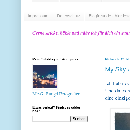
Impressum
Datenschutz
Blogfreunde - hier lese
Gerne stricke, häkle und nähe ich für dich ein gan
Mein Fotoblog auf Wordpress
Mittwoch, 20. N
My Sky #
Ich hab noc
Und da es h
MrsG_Bungd Fotografiert
eine einzig
Etwas verlegt? Findsdes odder
ned?