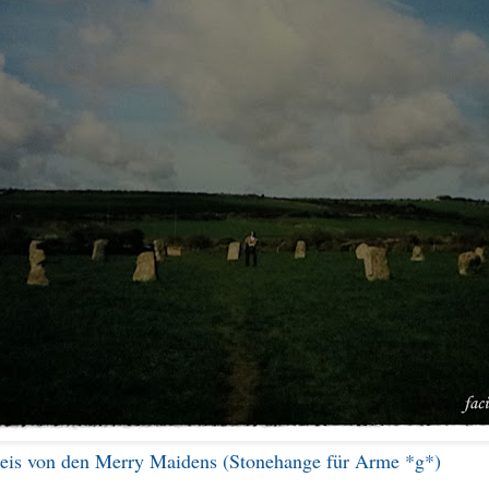
eis von den Merry Maidens (Stonehange für Arme *g*)