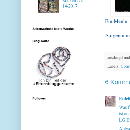
Socken Nr.
14/2017
Ein Menhir
Seitenaufrufe letzte Woche
Aufgenomme
Blog-Karte
ausdengd und
Labels:
Corn
6 Komme
Euleli
Follower
Was f
ist au
LG Eu
Antwo