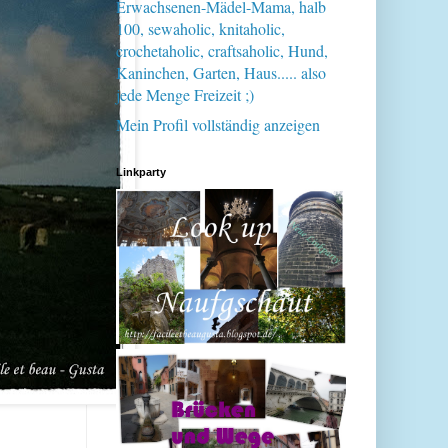
Erwachsenen-Mädel-Mama, halb
100, sewaholic, knitaholic,
crochetaholic, craftsaholic, Hund,
Kaninchen, Garten, Haus..... also
jede Menge Freizeit ;)
Mein Profil vollständig anzeigen
Linkparty