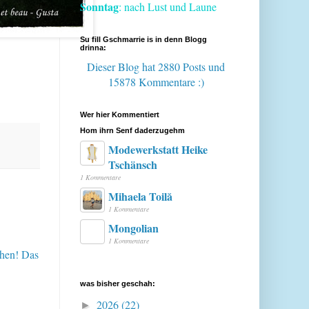
Sonntag
: nach Lust und Laune
Su fill Gschmarrie is in denn Blogg
drinna:
Dieser Blog hat 2880 Posts
und
15878 Kommentare :)
Wer hier Kommentiert
Hom ihrn Senf daderzugehm
Modewerkstatt Heike
Tschänsch
1 Kommentare
Mihaela Toilă
1 Kommentare
Mongolian
1 Kommentare
ehen! Das
was bisher geschah:
2026
(22)
►