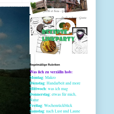
Regelmäßige Rubriken
Was iich zu verzälln hob:
Montag
: Makro
Dienstag
: Handarbeit and more
Mittwoch
: was ich mag
Donnerstag
: etwas für mich,
Natur
Freitag
: Wochenrückblick
Samstag
: nach Lust und Laune