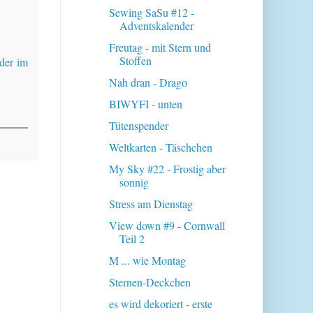
Sewing SaSu #12 -
Adventskalender
Freutag - mit Stern und
Stoffen
der im
Nah dran - Drago
BIWYFI - unten
Tütenspender
Weltkarten - Täschchen
My Sky #22 - Frostig aber
sonnig
Stress am Dienstag
View down #9 - Cornwall
Teil 2
M ... wie Montag
Sternen-Deckchen
es wird dekoriert - erste