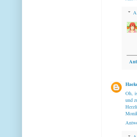
A
Ant
Haek
Oh, i
und z
Herzl
Moni
Antwo
A