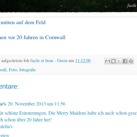
 mitten auf dem Feld
n vor 20 Jahren in Cornwall
 aafgschriem foh
facile et beau - Gusta
um
11:12:00
wall
,
Foto
,
fotografie
ntare:
a's
20. November 2013 um 11:56
ür schöne Erinnerungen. Die Merry Maidens habe ich auch schon ges
ch schon über 20 Jahre her!
lelia's
rten