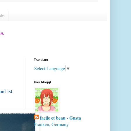
it:
en.
Translate
Select Language
▼
Hier bloggt
el ist
facile et beau - Gusta
Franken, Germany