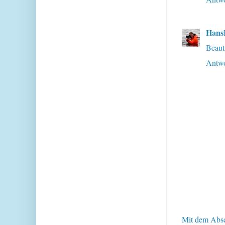
Han
Beaut
Antwo
Mit dem Abse