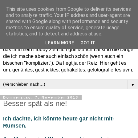
This site uses cookies from Google to deliver its services
and to analyze traffic. Your IP address and user-agent are
shared with Google along with performance and security
metrics to ensure quality of service, generate usage
statistics, and to detect and address abuse.
Willkommen in meinem "Wohnzimmer". Einfach und schön -
LEARN MORE
GOT IT
das trifft mein Hobby ziemlich gut! Manchmal sind die Dinge,
die ich mache aber auch einfach schön (wenn auch ein
bisschen "kompliziert"). Da liegt ja der Reiz. Hier geht es
um: genähtes, gestricktes, gehäkeltes, gefotografiertes uvm.
▼
Donnerstag, 7. November 2013
Besser spät als nie!
Ich dachte, ich könnte heute gar nicht mit-
Rumsen.