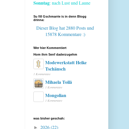
Sonntag
: nach Lust und Laune
Su fill Gschmarrie is in denn Blogg
drinna:
Dieser Blog hat 2880 Posts
und
15878 Kommentare :)
Wer hier Kommentiert
Hom ihrn Senf daderzugehm
Modewerkstatt Heike
Tschänsch
1 Kommentare
Mihaela Toilă
1 Kommentare
Mongolian
1 Kommentare
was bisher geschah:
2026
(22)
►