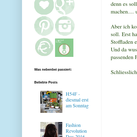
denn es soll
machen.... 
Aber ich ko
soll. Erst 
Stoffladen 
Und da wuss
passenden F
Was nebenbei passiert:
Schliesslic
Beliebte Posts
H54F -
diesmal erst
am Sonntag
Fashion
Revolution
Day 2016 -