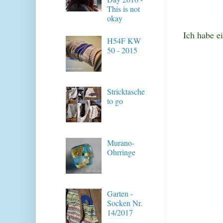
This is not
okay
Ich habe ei
H54F KW
50 - 2015
Stricktasche
to go
Murano-
Ohrringe
Garten -
Socken Nr.
14/2017