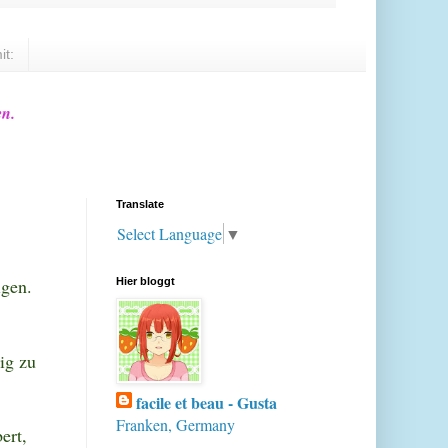
it:
en.
Translate
Select Language
▼
igen.
Hier bloggt
ig zu
facile et beau - Gusta
Franken, Germany
ert,