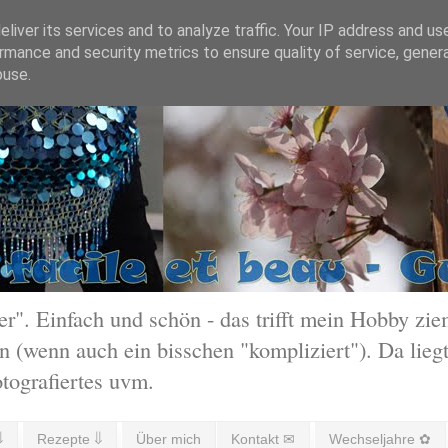
liver its services and to analyze traffic. Your IP address and us
rmance and security metrics to ensure quality of service, gene
buse.
 Einfach und schön - das trifft mein Hobby ziem
 (wenn auch ein bisschen "kompliziert"). Da liegt
otografiertes uvm.
⇓
Rezepte ⇓
Über mich
Kontakt ✉
Wechseljahre ✿