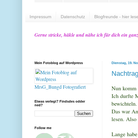
Impressum
Datenschutz
Blogfreunde - hier lese
Gerne stricke, häkle und nähe ich für dich ein gan
Mein Fotoblog auf Wordpress
Dienstag, 19. N
Nachtrag
MrsG_Bungd Fotografiert
Nun komm i
Ich durfte 
Etwas verlegt? Findsdes odder
bewichteln.
ned?
Das war Anf
lesen. Also
Follow me
Lange habe 