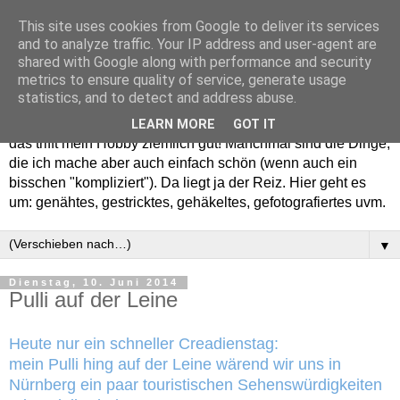
This site uses cookies from Google to deliver its services
and to analyze traffic. Your IP address and user-agent are
shared with Google along with performance and security
metrics to ensure quality of service, generate usage
statistics, and to detect and address abuse.
Willkommen in meinem "Wohnzimmer". Einfach und schön -
LEARN MORE
GOT IT
das trifft mein Hobby ziemlich gut! Manchmal sind die Dinge,
die ich mache aber auch einfach schön (wenn auch ein
bisschen "kompliziert"). Da liegt ja der Reiz. Hier geht es
um: genähtes, gestricktes, gehäkeltes, gefotografiertes uvm.
▼
Dienstag, 10. Juni 2014
Pulli auf der Leine
Heute nur ein schneller Creadienstag:
mein Pulli hing auf der Leine wärend wir uns in
Nürnberg ein paar touristischen Sehenswürdigkeiten