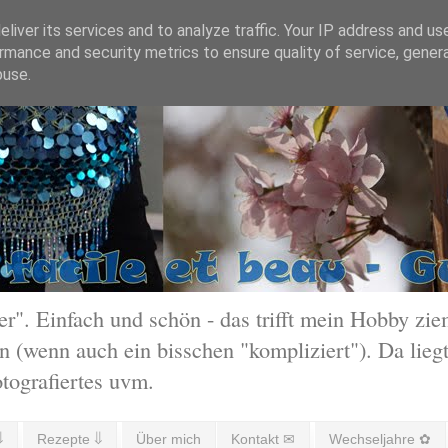
liver its services and to analyze traffic. Your IP address and us
rmance and security metrics to ensure quality of service, gene
buse.
 Einfach und schön - das trifft mein Hobby ziem
 (wenn auch ein bisschen "kompliziert"). Da liegt
otografiertes uvm.
⇓
Rezepte ⇓
Über mich
Kontakt ✉
Wechseljahre ✿