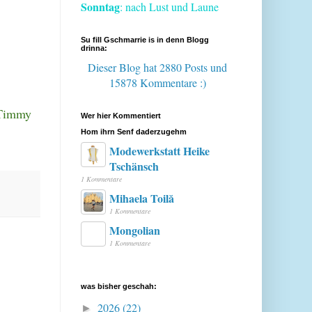
Sonntag
: nach Lust und Laune
Su fill Gschmarrie is in denn Blogg
drinna:
Dieser Blog hat 2880 Posts
und
15878 Kommentare :)
 Timmy
Wer hier Kommentiert
Hom ihrn Senf daderzugehm
Modewerkstatt Heike
Tschänsch
1 Kommentare
Mihaela Toilă
1 Kommentare
Mongolian
1 Kommentare
was bisher geschah:
2026
(22)
►