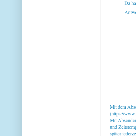
Da ha
Antwo
Mit dem Abse
(https://www.
Mit Absende
und Zeitstem
später jederz