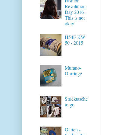
Fashion
Revolution
Day 2016 -
This is not
okay
H54F KW
50 - 2015
Murano-
Ohrringe
Stricktasche
to go
Garten -