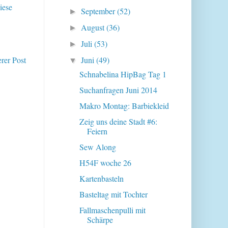
iese
September
(52)
►
August
(36)
►
Juli
(53)
►
erer Post
Juni
(49)
▼
Schnabelina HipBag Tag 1
Suchanfragen Juni 2014
Makro Montag: Barbiekleid
Zeig uns deine Stadt #6:
Feiern
Sew Along
H54F woche 26
Kartenbasteln
Basteltag mit Tochter
Fallmaschenpulli mit
Schärpe