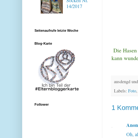
Socken Nr.
14/2017
Seitenaufrufe letzte Woche
Blog-Karte
Die Hasen 
kann wunder
ausdengd und
Labels:
Foto
Follower
1 Komme
Ano
Oh, a