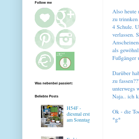
Follow me
Also heute
zu trinnken
4 Schule. U
verlassen. 
Anscheinend
als gewöhnl
Fußgänger 
Darüber hab
zu fassen??
Was nebenbei passiert:
unterwegs w
Naja.. ich 
Beliebte Posts
H54F -
Ok - die To
diesmal erst
*g*
am Sonntag