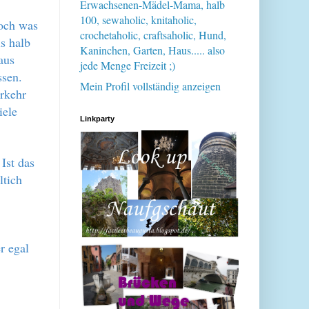
Erwachsenen-Mädel-Mama, halb
100, sewaholic, knitaholic,
noch was
crochetaholic, craftsaholic, Hund,
s halb
Kaninchen, Garten, Haus..... also
aus
jede Menge Freizeit ;)
ssen.
Mein Profil vollständig anzeigen
erkehr
iele
Linkparty
Ist das
ltich
r egal