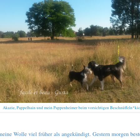
Akazie, Pappelhain und mein Pappenheimer beim vorsichtigen Beschnüffeln*ki
ine Wolle viel früher als angekündigt. Gestern morgen beste