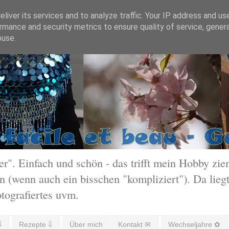
liver its services and to analyze traffic. Your IP address and us
rmance and security metrics to ensure quality of service, gene
buse.
 Einfach und schön - das trifft mein Hobby ziem
 (wenn auch ein bisschen "kompliziert"). Da liegt
otografiertes uvm.
⇓
Rezepte ⇓
Über mich
Kontakt ✉
Wechseljahre ✿