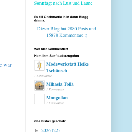
Sonntag
: nach Lust und Laune
Su fill Gschmarrie is in denn Blogg
drinna:
Dieser Blog hat 2880 Posts
und
15878 Kommentare :)
Wer hier Kommentiert
Hom ihrn Senf daderzugehm
Modewerkstatt Heike
ne war
Tschänsch
1 Kommentare
Mihaela Toilă
1 Kommentare
Mongolian
1 Kommentare
was bisher geschah:
2026
(22)
►