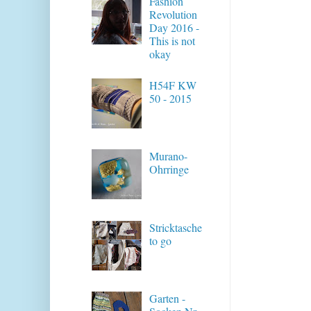
Fashion
Revolution
Day 2016 -
This is not
okay
H54F KW
50 - 2015
Murano-
Ohrringe
Stricktasche
to go
Garten -