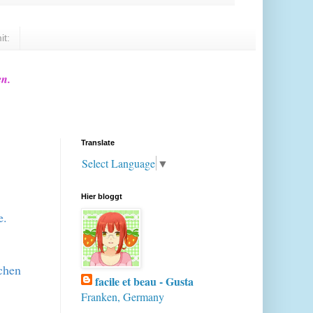
it:
en.
Translate
Select Language
▼
Hier bloggt
de.
achen
facile et beau - Gusta
Franken, Germany