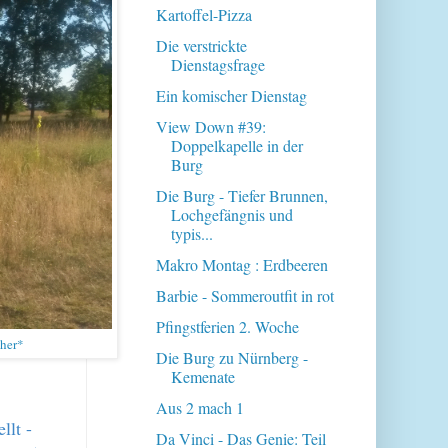
Kartoffel-Pizza
Die verstrickte
Dienstagsfrage
Ein komischer Dienstag
View Down #39:
Doppelkapelle in der
Burg
Die Burg - Tiefer Brunnen,
Lochgefängnis und
typis...
Makro Montag : Erdbeeren
Barbie - Sommeroutfit in rot
Pfingstferien 2. Woche
cher*
Die Burg zu Nürnberg -
Kemenate
Aus 2 mach 1
llt -
Da Vinci - Das Genie: Teil