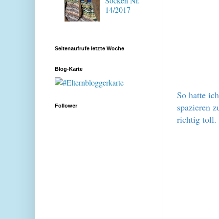
Socken Nr.
14/2017
Seitenaufrufe letzte Woche
Blog-Karte
So hatte ic
spazieren z
Follower
richtig toll