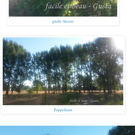
große Akazie
Pappelhain