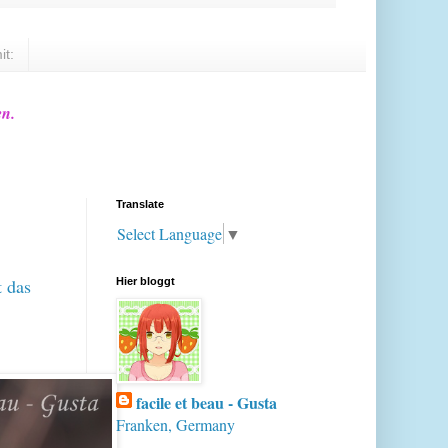
it:
en.
Translate
Select Language
▼
t das
Hier bloggt
facile et beau - Gusta
Franken, Germany