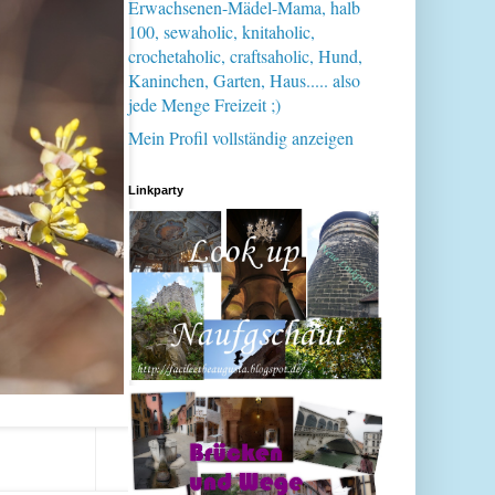
Erwachsenen-Mädel-Mama, halb
100, sewaholic, knitaholic,
crochetaholic, craftsaholic, Hund,
Kaninchen, Garten, Haus..... also
jede Menge Freizeit ;)
Mein Profil vollständig anzeigen
Linkparty