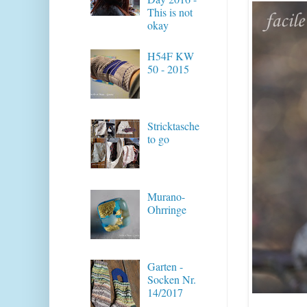
This is not
okay
H54F KW
50 - 2015
Stricktasche
to go
Murano-
Ohrringe
Garten -
Socken Nr.
14/2017