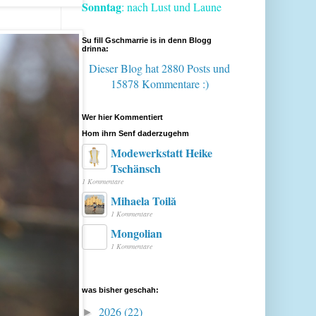
Sonntag
: nach Lust und Laune
Su fill Gschmarrie is in denn Blogg
drinna:
Dieser Blog hat 2880 Posts
und
15878 Kommentare :)
Wer hier Kommentiert
Hom ihrn Senf daderzugehm
Modewerkstatt Heike
Tschänsch
1 Kommentare
Mihaela Toilă
1 Kommentare
Mongolian
1 Kommentare
was bisher geschah:
2026
(22)
►