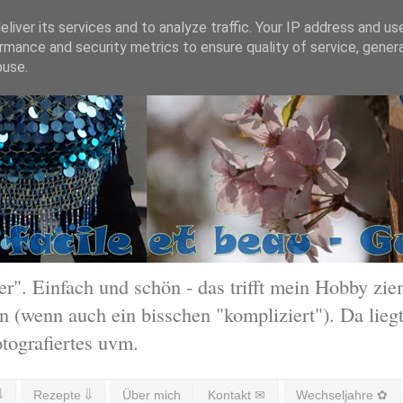
liver its services and to analyze traffic. Your IP address and us
rmance and security metrics to ensure quality of service, gene
buse.
 Einfach und schön - das trifft mein Hobby ziem
 (wenn auch ein bisschen "kompliziert"). Da liegt
otografiertes uvm.
⇓
Rezepte ⇓
Über mich
Kontakt ✉
Wechseljahre ✿