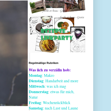
Regelmäßige Rubriken
Was iich zu verzälln hob:
Montag
: Makro
Dienstag
: Handarbeit and more
Mittwoch
: was ich mag
Donnerstag
: etwas für mich,
Natur
Freitag
: Wochenrückblick
Samstag
: nach Lust und Laune