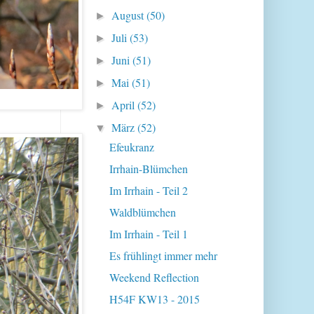
August
(50)
►
Juli
(53)
►
Juni
(51)
►
Mai
(51)
►
April
(52)
►
März
(52)
▼
Efeukranz
Irrhain-Blümchen
Im Irrhain - Teil 2
Waldblümchen
Im Irrhain - Teil 1
Es frühlingt immer mehr
Weekend Reflection
H54F KW13 - 2015