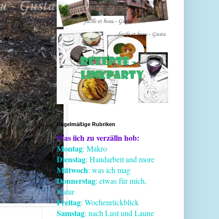
Regelmäßige Rubriken
Was iich zu verzälln hob:
Montag
: Makro
Dienstag
: Handarbeit and more
Mittwoch
: was ich mag
Donnerstag
: etwas für mich,
Natur
Freitag
: Wochenrückblick
Samstag
: nach Lust und Laune