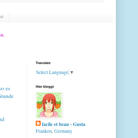
it:
en.
Translate
Select Language
▼
wo es
Hier bloggt
 Stunde
nd
facile et beau - Gusta
Franken, Germany