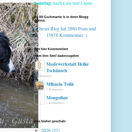
Sonntag
: nach Lust und Laune
Su fill Gschmarrie is in denn Blogg
drinna:
Dieser Blog hat 2880 Posts
und
15878 Kommentare :)
Wer hier Kommentiert
Hom ihrn Senf daderzugehm
Modewerkstatt Heike
Tschänsch
1 Kommentare
Mihaela Toilă
1 Kommentare
Mongolian
1 Kommentare
was bisher geschah:
2026
(22)
►