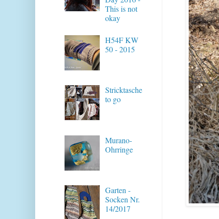
This is not
okay
H54F KW
50 - 2015
Stricktasche
to go
Murano-
Ohrringe
Garten -
Socken Nr.
14/2017