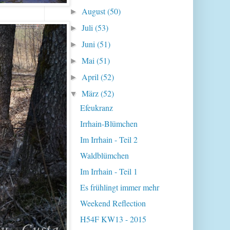
August
(50)
►
Juli
(53)
►
Juni
(51)
►
Mai
(51)
►
April
(52)
►
März
(52)
▼
Efeukranz
Irrhain-Blümchen
Im Irrhain - Teil 2
Waldblümchen
Im Irrhain - Teil 1
Es frühlingt immer mehr
Weekend Reflection
H54F KW13 - 2015