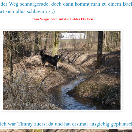
t der Weg schnurgerade, doch dann kommt man zu einem Bac
rt sich alles schlagartig ;)
zum Vergrößern auf die Bilder klicken
rlich war Timmy zuerst da und hat erstmal ausgiebig geplantsc