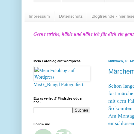
Impressum
Datenschutz
Blogfreunde - hier lese
Gerne stricke, häkle und nähe ich für dich ein gan
Mein Fotoblog auf Wordpress
Mittwoch, 18. M
Märchen
MrsG_Bungd Fotografiert
Schon lange
fast märche
Etwas verlegt? Findsdes odder
mit dem Fa
ned?
So konnten
Am Montag 
entschlosse
Follow me