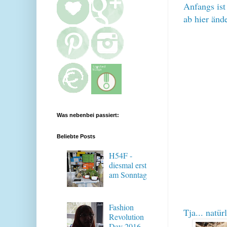
Anfangs is
ab hier ände
Was nebenbei passiert:
Beliebte Posts
H54F -
diesmal erst
am Sonntag
Fashion
Tja... natü
Revolution
Day 2016 -