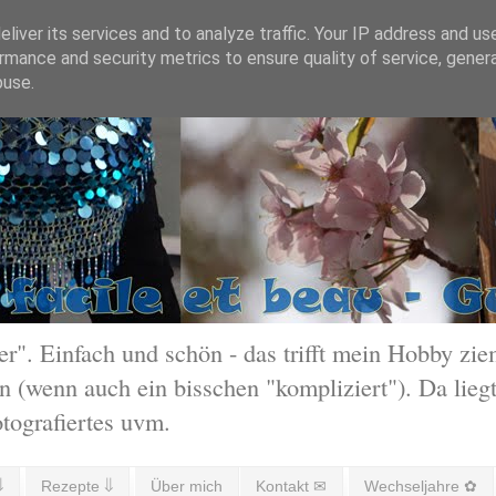
liver its services and to analyze traffic. Your IP address and us
rmance and security metrics to ensure quality of service, gene
buse.
 Einfach und schön - das trifft mein Hobby ziem
 (wenn auch ein bisschen "kompliziert"). Da liegt
otografiertes uvm.
⇓
Rezepte ⇓
Über mich
Kontakt ✉
Wechseljahre ✿