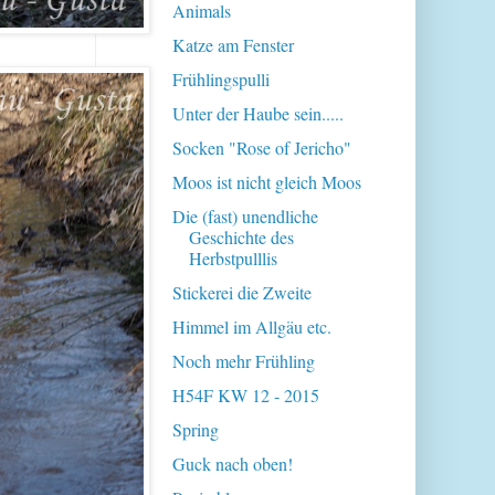
Animals
Katze am Fenster
Frühlingspulli
Unter der Haube sein.....
Socken "Rose of Jericho"
Moos ist nicht gleich Moos
Die (fast) unendliche
Geschichte des
Herbstpulllis
Stickerei die Zweite
Himmel im Allgäu etc.
Noch mehr Frühling
H54F KW 12 - 2015
Spring
Guck nach oben!