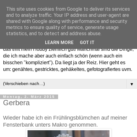
This site uses cookies from Google to deliver its services
and to analyze traffic. Your IP address and user-agent are
shared with Google along with performance and security
metrics to ensure quality of service, generate usage
statistics, and to detect and address abuse.
Willkommen in meinem "Wohnzimmer". Einfach und schön -
LEARN MORE
GOT IT
das trifft mein Hobby ziemlich gut! Manchmal sind die Dinge,
die ich mache aber auch einfach schön (wenn auch ein
bisschen "kompliziert"). Da liegt ja der Reiz. Hier geht es
um: genähtes, gestricktes, gehäkeltes, gefotografiertes uvm.
▼
Montag, 2. März 2015
Gerbera
Wieder habe ich ein Frühlingsblümchen auf meiner
Fensterbank unters Makro genommen.