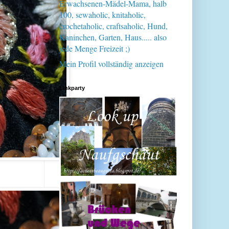
Erwachsenen-Mädel-Mama, halb
100, sewaholic, knitaholic,
crochetaholic, craftsaholic, Hund,
Kaninchen, Garten, Haus..... also
jede Menge Freizeit ;)
Mein Profil vollständig anzeigen
Linkparty