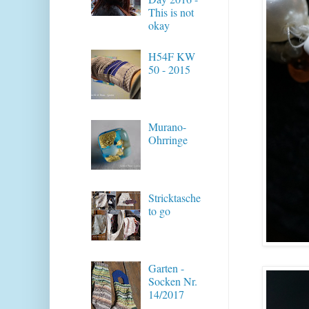
This is not
okay
H54F KW
50 - 2015
Murano-
Ohrringe
Stricktasche
to go
Garten -
Socken Nr.
14/2017