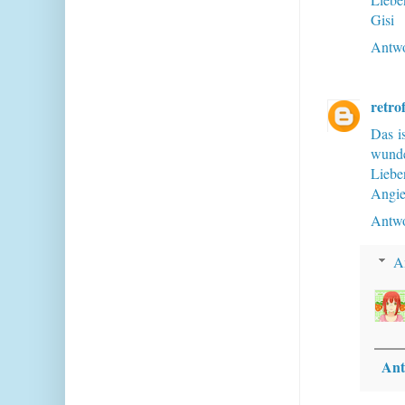
Gisi
Antwo
retro
Das i
wunde
Liebe
Angi
Antwo
A
Ant