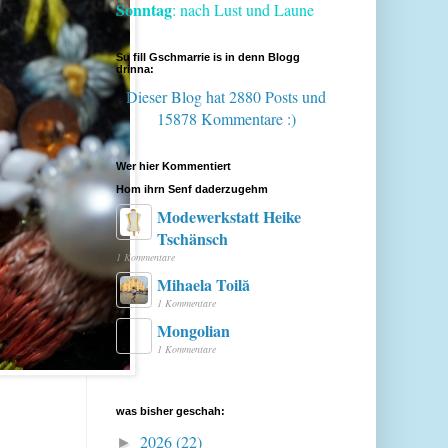
Sonntag
: nach Lust und Laune
Su fill Gschmarrie is in denn Blogg
drinna:
Dieser Blog hat 2880 Posts
und
15878 Kommentare :)
Wer hier Kommentiert
Hom ihrn Senf daderzugehm
Modewerkstatt Heike
Tschänsch
1 Kommentare
Mihaela Toilă
1 Kommentare
Mongolian
1 Kommentare
was bisher geschah:
2026
(22)
►