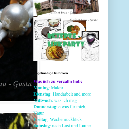
Regelmäßige Rubriken
Was iich zu verzälln hob:
Montag
: Makro
Dienstag
: Handarbeit and more
Mittwoch
: was ich mag
Donnerstag
: etwas für mich,
Natur
Freitag
: Wochenrückblick
Samstag
: nach Lust und Laune