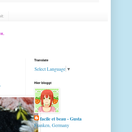
it:
en.
Translate
Select Language
▼
.
Hier bloggt
facile et beau - Gusta
Franken, Germany