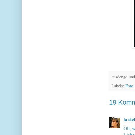
ausdengd und
Labels:
Foto
19 Komm
la ste
Oh, w
Liebe