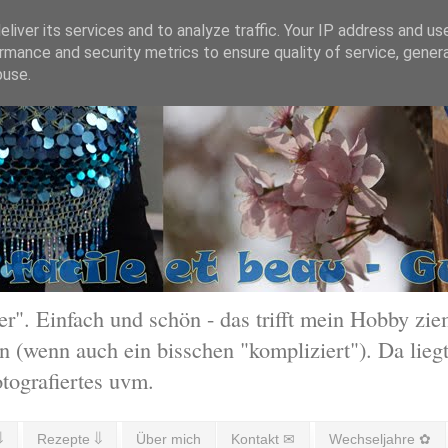
liver its services and to analyze traffic. Your IP address and us
rmance and security metrics to ensure quality of service, gene
buse.
 Einfach und schön - das trifft mein Hobby ziem
 (wenn auch ein bisschen "kompliziert"). Da liegt
otografiertes uvm.
⇓
Rezepte ⇓
Über mich
Kontakt ✉
Wechseljahre ✿