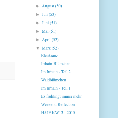
August
(50)
►
Juli
(53)
►
Juni
(51)
►
Mai
(51)
►
April
(52)
►
März
(52)
▼
Efeukranz
Irrhain-Blümchen
Im Irrhain - Teil 2
Waldblümchen
Im Irrhain - Teil 1
Es frühlingt immer mehr
Weekend Reflection
H54F KW13 - 2015