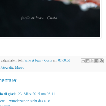
 aafgschriem foh
facile et beau - Gusta
um
07:00:00
,
fotografie
,
Makro
entare:
lla di gisela
23. März 2015 um 08:11
ow.....wunderschön sieht das aus!
n Gruß