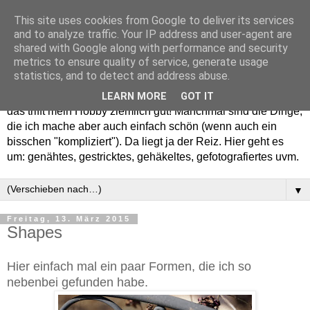
This site uses cookies from Google to deliver its services
and to analyze traffic. Your IP address and user-agent are
shared with Google along with performance and security
metrics to ensure quality of service, generate usage
statistics, and to detect and address abuse.
Willkommen in meinem "Wohnzimmer". Einfach und schön -
LEARN MORE
GOT IT
das trifft mein Hobby ziemlich gut! Manchmal sind die Dinge,
die ich mache aber auch einfach schön (wenn auch ein
bisschen "kompliziert"). Da liegt ja der Reiz. Hier geht es
um: genähtes, gestricktes, gehäkeltes, gefotografiertes uvm.
▼
Freitag, 13. März 2015
Shapes
Hier einfach mal ein paar Formen, die ich so
nebenbei gefunden habe.