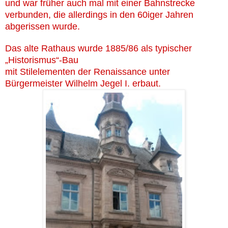
und war früher auch mal mit einer Bahnstrecke
verbunden, die allerdings in den 60iger Jahren
abgerissen wurde.
Das alte Rathaus wurde 1885/86 als typischer
„Historismus“-Bau
mit Stilelementen der Renaissance unter
Bürgermeister Wilhelm Jegel I. erbaut.