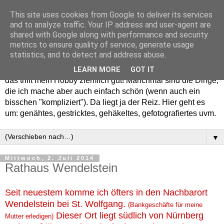
This site uses cookies from Google to deliver its services
and to analyze traffic. Your IP address and user-agent are
shared with Google along with performance and security
metrics to ensure quality of service, generate usage
statistics, and to detect and address abuse.
Willkommen in meinem "Wohnzimmer". Einfach und schön -
LEARN MORE
GOT IT
das trifft mein Hobby ziemlich gut! Manchmal sind die Dinge,
die ich mache aber auch einfach schön (wenn auch ein
bisschen "kompliziert"). Da liegt ja der Reiz. Hier geht es
um: genähtes, gestricktes, gehäkeltes, gefotografiertes uvm.
▼
Mittwoch, 2. Juli 2014
Rathaus Wendelstein
Seit neuestem komme ich öfters in den Nachbarort
Wendelstein bei St. Wolfgang.
(Bankgeschäfte für meine
Dieser Ort liegt südlich von Nürnberg
Mutter erledigen)