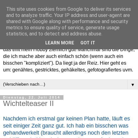
This site uses cookies from Google to deliver its services
and to analyze traffic. Your IP address and user-agent are
shared with Google along with performance and security
metrics to ensure quality of service, generate usage
statistics, and to detect and address abuse.
Willkommen in meinem "Wohnzimmer". Einfach und schön -
LEARN MORE
GOT IT
das trifft mein Hobby ziemlich gut! Manchmal sind die Dinge,
die ich mache aber auch einfach schön (wenn auch ein
bisschen "kompliziert"). Da liegt ja der Reiz. Hier geht es
um: genähtes, gestricktes, gehäkeltes, gefotografiertes uvm.
▼
Dienstag, 22. Juli 2014
Wichtelteaser II
Nachdem ich erstmal gar keinen Plan hatte, läuft es
seit einiger Zeit ganz gut. Ich hab ein bisschen was
gehandwerkelt (braucht allerdings noch den letzten