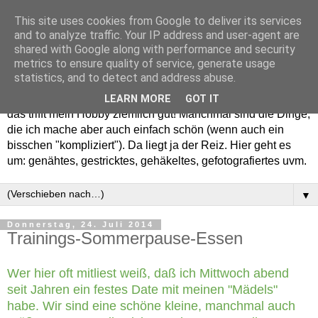
This site uses cookies from Google to deliver its services
and to analyze traffic. Your IP address and user-agent are
shared with Google along with performance and security
metrics to ensure quality of service, generate usage
statistics, and to detect and address abuse.
Willkommen in meinem "Wohnzimmer". Einfach und schön -
LEARN MORE
GOT IT
das trifft mein Hobby ziemlich gut! Manchmal sind die Dinge,
die ich mache aber auch einfach schön (wenn auch ein
bisschen "kompliziert"). Da liegt ja der Reiz. Hier geht es
um: genähtes, gestricktes, gehäkeltes, gefotografiertes uvm.
▼
Donnerstag, 24. Juli 2014
Trainings-Sommerpause-Essen
Wer hier oft mitliest weiß, daß ich Mittwoch abend
seit Jahren ein festes Date mit meinen "Mädels"
habe. Wir sind eine schöne kleine, manchmal auch