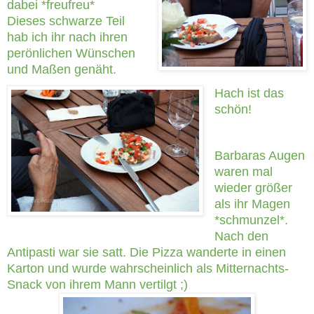
dabei *freufreu*
Dieses schwarze Teil
hab ich ihr nach ihren
perönlichen Wünschen
und Maßen genäht.
Hach ist das
schön!
Barbaras Augen
waren mal
wieder größer
als ihr Magen
*schmunzel*.
Nach den
Antipasti war sie satt. Die Pizza wanderte in einen
Karton und wurde wahrscheinlich als Mitternachts-
Snack von ihrem Mann vertilgt ;)