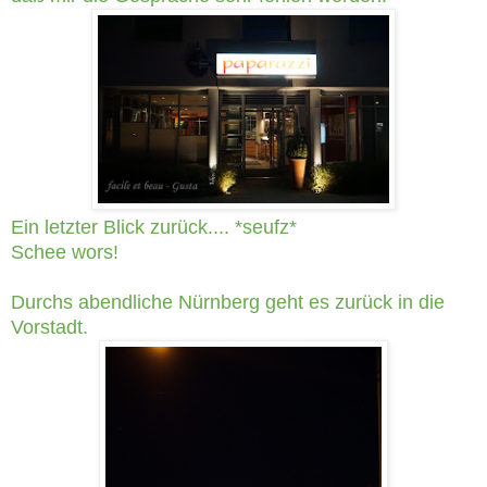
Ein letzter Blick zurück.... *seufz*
Schee wors!
Durchs abendliche Nürnberg geht es zurück in die
Vorstadt.