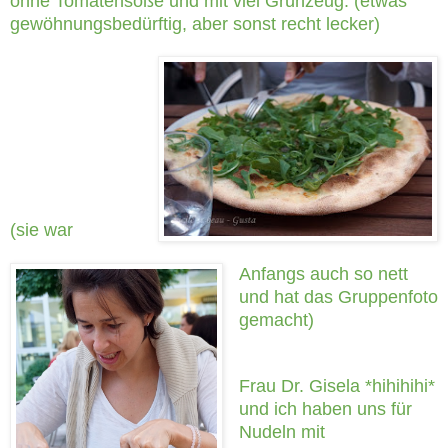
ohne Tomatensoße und mit viel Grünzeug. (etwas
gewöhnungsbedürftig, aber sonst recht lecker)
(sie war
Anfangs auch so nett
und hat das Gruppenfoto
gemacht)
Frau Dr. Gisela *hihihihi*
und ich haben uns für
Nudeln mit