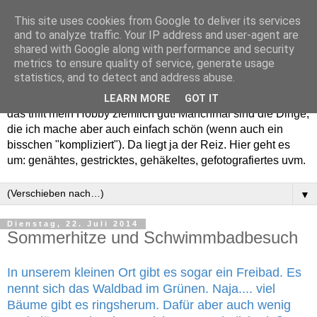
This site uses cookies from Google to deliver its services
and to analyze traffic. Your IP address and user-agent are
shared with Google along with performance and security
metrics to ensure quality of service, generate usage
statistics, and to detect and address abuse.
Willkommen in meinem "Wohnzimmer". Einfach und schön -
LEARN MORE
GOT IT
das trifft mein Hobby ziemlich gut! Manchmal sind die Dinge,
die ich mache aber auch einfach schön (wenn auch ein
bisschen "kompliziert"). Da liegt ja der Reiz. Hier geht es
um: genähtes, gestricktes, gehäkeltes, gefotografiertes uvm.
▼
Dienstag, 22. Juli 2014
Sommerhitze und Schwimmbadbesuch
In unserem kleinen Ort gibt es sogar ein Freibad. Es
nennt sich das Waldbad im Grünen. Naja.... viel
Bäume gibt es ringsherum. Dafür aber auch wenig