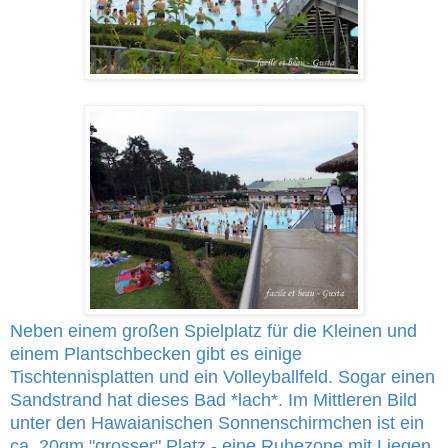
Neben einem großen Spielplatz für die Kleinen und
einem Plantschbecken gibt es einige
Tischtennisplatten und ein Volleyballfeld. Sogar einen
Sandstrand hat dieses Bad *lach*. Im Mittleren Bild
unter den Hawaianischen Sonnenschirmchen ist ein
ca. 20qm "grosser" Platz - eine Ruhezone mit Liegen