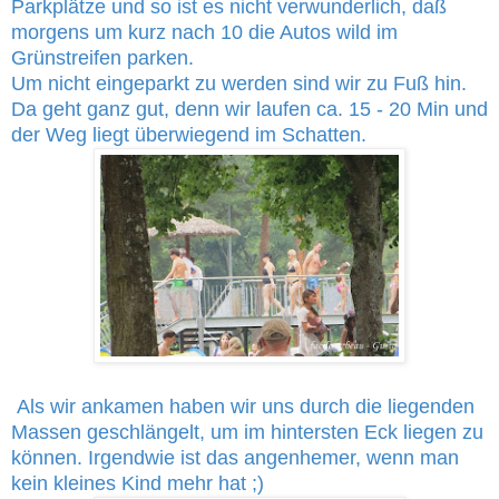
Parkplätze und so ist es nicht verwunderlich, daß
morgens um kurz nach 10 die Autos wild im
Grünstreifen parken.
Um nicht eingeparkt zu werden sind wir zu Fuß hin.
Da geht ganz gut, denn wir laufen ca. 15 - 20 Min und
der Weg liegt überwiegend im Schatten.
Als wir ankamen haben wir uns durch die liegenden
Massen geschlängelt, um im hintersten Eck liegen zu
können. Irgendwie ist das angenhemer, wenn man
kein kleines Kind mehr hat ;)