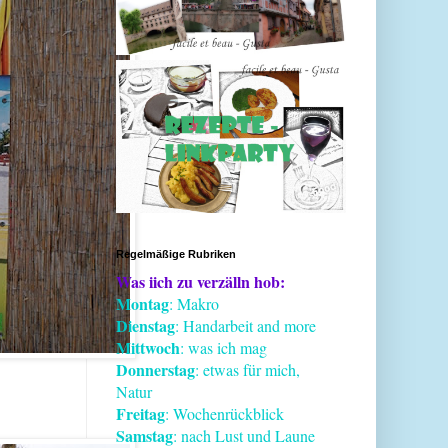
Regelmäßige Rubriken
Was iich zu verzälln hob:
Montag
: Makro
Dienstag
: Handarbeit and more
Mittwoch
: was ich mag
Donnerstag
: etwas für mich,
Natur
Freitag
: Wochenrückblick
Samstag
: nach Lust und Laune