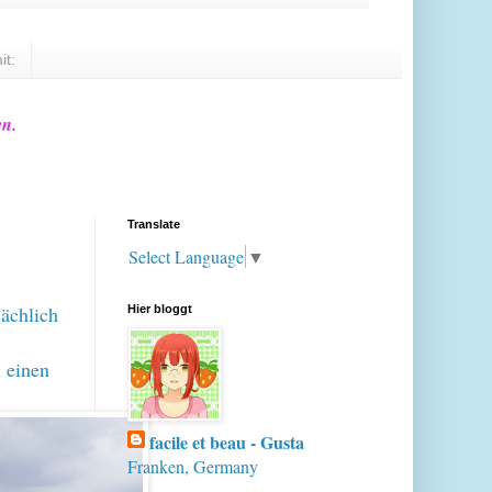
it:
en.
Translate
Select Language
▼
sächlich
Hier bloggt
n einen
facile et beau - Gusta
Franken, Germany