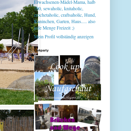
Erwachsenen-Mädel-Mama, halb
100, sewaholic, knitaholic,
crochetaholic, craftsaholic, Hund,
Kaninchen, Garten, Haus..... also
jede Menge Freizeit ;)
Mein Profil vollständig anzeigen
Linkparty