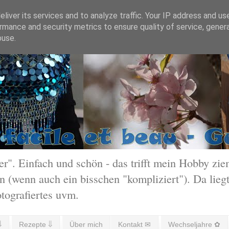
liver its services and to analyze traffic. Your IP address and us
rmance and security metrics to ensure quality of service, gene
buse.
 Einfach und schön - das trifft mein Hobby ziem
 (wenn auch ein bisschen "kompliziert"). Da liegt
otografiertes uvm.
⇓
Rezepte ⇓
Über mich
Kontakt ✉
Wechseljahre ✿