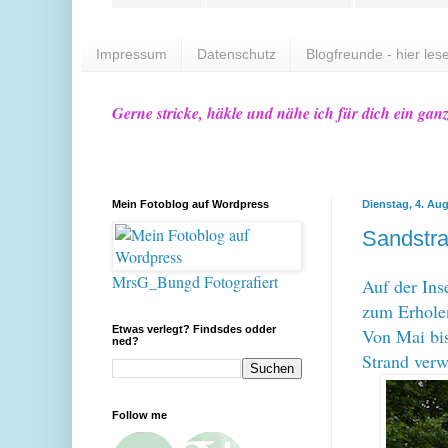
Impressum
Datenschutz
Blogfreunde - hier lese
Gerne stricke, häkle und nähe ich für dich ein gan
Mein Fotoblog auf Wordpress
Dienstag, 4. Au
Sandstra
MrsG_Bungd Fotografiert
Auf der Ins
zum Erholen
Etwas verlegt? Findsdes odder
Von Mai bis
ned?
Strand ver
Follow me