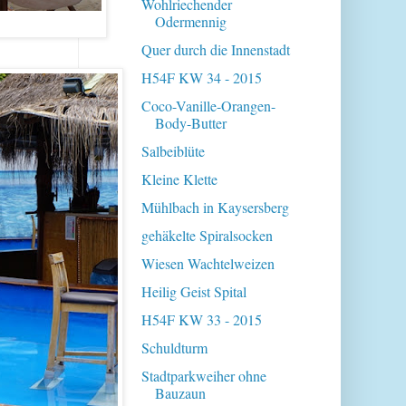
Wohlriechender
Odermennig
Quer durch die Innenstadt
H54F KW 34 - 2015
Coco-Vanille-Orangen-
Body-Butter
Salbeiblüte
Kleine Klette
Mühlbach in Kaysersberg
gehäkelte Spiralsocken
Wiesen Wachtelweizen
Heilig Geist Spital
H54F KW 33 - 2015
Schuldturm
Stadtparkweiher ohne
Bauzaun