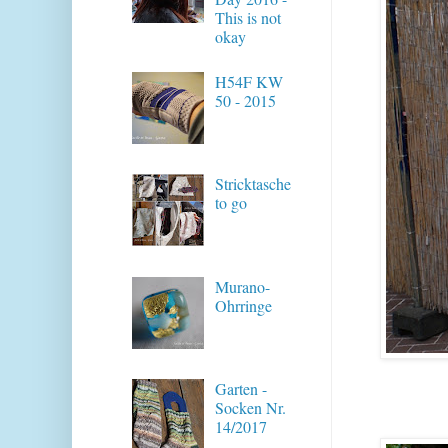
This is not
okay
H54F KW
50 - 2015
Stricktasche
to go
Murano-
Ohrringe
Garten -
Socken Nr.
14/2017