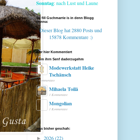
Sonntag
: nach Lust und Laune
Su fill Gschmarrie is in denn Blogg
drinna:
Dieser Blog hat 2880 Posts
und
15878 Kommentare :)
Wer hier Kommentiert
Hom ihrn Senf daderzugehm
Modewerkstatt Heike
Tschänsch
1 Kommentare
Mihaela Toilă
1 Kommentare
Mongolian
1 Kommentare
was bisher geschah:
2026
(22)
►