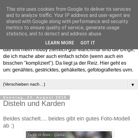
This site uses cookies from Google to deliver its services
and to analyze traffic. Your IP address and user-agent are
shared with Google along with performance and security
metrics to ensure quality of service, generate usage
statistics, and to detect and address abuse.
Willkommen in meinem "Wohnzimmer". Einfach und schön -
LEARN MORE
GOT IT
das trifft mein Hobby ziemlich gut! Manchmal sind die Dinge,
die ich mache aber auch einfach schön (wenn auch ein
bisschen "kompliziert"). Da liegt ja der Reiz. Hier geht es
um: genähtes, gestricktes, gehäkeltes, gefotografiertes uvm.
▼
Sonntag, 23. August 2015
Disteln und Karden
Beides stachelt.... beides gibt ein gutes Foto-Modell
ab :)