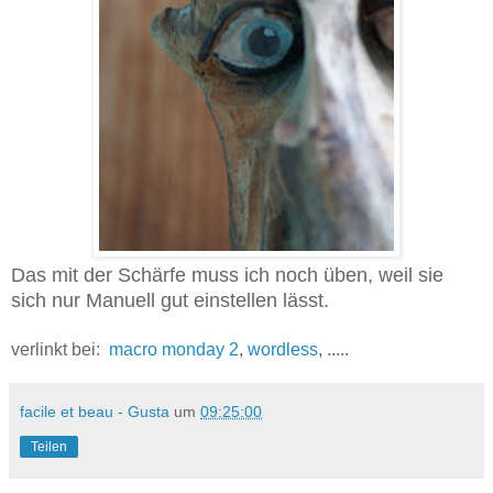
Das mit der Schärfe muss ich noch üben, weil sie
sich nur Manuell gut einstellen lässt.
verlinkt bei:
macro monday 2
,
wordless
, .....
facile et beau - Gusta
um
09:25:00
Teilen