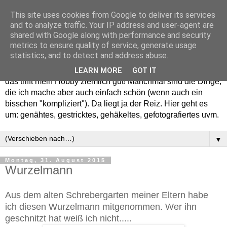
This site uses cookies from Google to deliver its services
and to analyze traffic. Your IP address and user-agent are
shared with Google along with performance and security
metrics to ensure quality of service, generate usage
statistics, and to detect and address abuse.
Willkommen in meinem "Wohnzimmer". Einfach und schön -
LEARN MORE
GOT IT
das trifft mein Hobby ziemlich gut! Manchmal sind die Dinge,
die ich mache aber auch einfach schön (wenn auch ein
bisschen "kompliziert"). Da liegt ja der Reiz. Hier geht es
um: genähtes, gestricktes, gehäkeltes, gefotografiertes uvm.
▼
Montag, 31. August 2015
Wurzelmann
Aus dem alten Schrebergarten meiner Eltern habe
ich diesen Wurzelmann mitgenommen. Wer ihn
geschnitzt hat weiß ich nicht.....