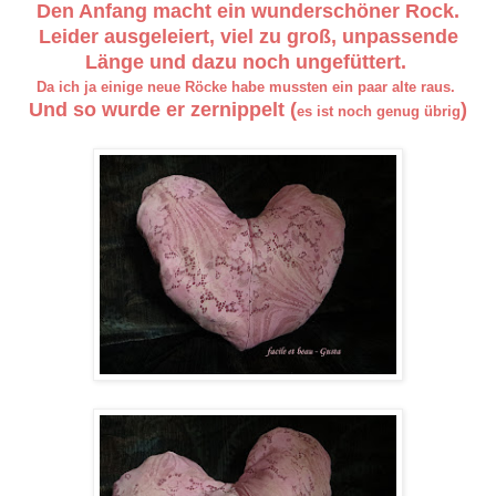
Den Anfang macht ein wunderschöner Rock.
Leider ausgeleiert, viel zu groß, unpassende
Länge und dazu noch ungefüttert.
Da ich ja einige neue Röcke habe mussten ein paar alte raus.
Und so wurde er zernippelt (
)
es ist noch genug übrig