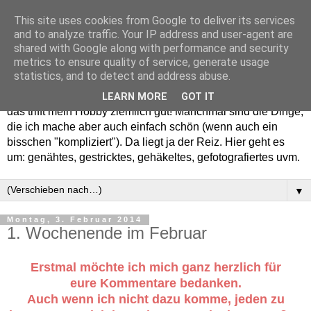
This site uses cookies from Google to deliver its services
and to analyze traffic. Your IP address and user-agent are
shared with Google along with performance and security
metrics to ensure quality of service, generate usage
statistics, and to detect and address abuse.
Willkommen in meinem "Wohnzimmer". Einfach und schön -
LEARN MORE
GOT IT
das trifft mein Hobby ziemlich gut! Manchmal sind die Dinge,
die ich mache aber auch einfach schön (wenn auch ein
bisschen "kompliziert"). Da liegt ja der Reiz. Hier geht es
um: genähtes, gestricktes, gehäkeltes, gefotografiertes uvm.
▼
Montag, 3. Februar 2014
1. Wochenende im Februar
Erstmal möchte ich mich ganz herzlich für
eure Kommentare bedanken.
Auch wenn ich nicht dazu komme, jeden zu