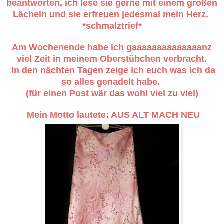
beantworten, ich lese sie gerne mit einem großen
Lächeln und sie erfreuen jedesmal mein Herz.
*schmalztrief*
Am Wochenende habe ich gaaaaaaaaaaaaaanz
viel Zeit in meinem Oberstübchen verbracht.
In den nächten Tagen zeige ich euch was ich da
so alles genadelt habe.
(für einen Post wär das wohl viel zu viel)
Mein Motto lautete: AUS ALT MACH NEU