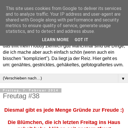
This site uses cookies from Google to deliver its services
and to analyze traffic. Your IP address and user-agent are
shared with Google along with performance and security
metrics to ensure quality of service, generate usage
statistics, and to detect and address abuse.
Willkommen in meinem "Wohnzimmer". Einfach und schön -
LEARN MORE
GOT IT
das trifft mein Hobby ziemlich gut! Manchmal sind die Dinge,
die ich mache aber auch einfach schön (wenn auch ein
bisschen "kompliziert"). Da liegt ja der Reiz. Hier geht es
um: genähtes, gestricktes, gehäkeltes, gefotografiertes uvm.
▼
Freitag, 7. Februar 2014
Freutag #38
Diesmal gibt es jede Menge Gründe zur Freude :)
Die Blümchen, die ich letzten Freitag ins Haus