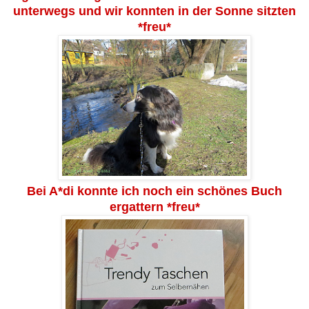
unterwegs und wir konnten in der Sonne sitzten
*freu*
Bei A*di konnte ich noch ein schönes Buch
ergattern *freu*