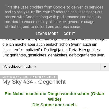
This site uses cookies from Google to deliver its services
and to analyze traffic. Your IP address and user-agent are
shared with Google along with performance and security
metrics to ensure quality of service, generate usage
statistics, and to detect and address abuse.
Willkommen in meinem "Wohnzimmer". Einfach und schön -
LEARN MORE
GOT IT
das trifft mein Hobby ziemlich gut! Manchmal sind die Dinge,
die ich mache aber auch einfach schön (wenn auch ein
bisschen "kompliziert"). Da liegt ja der Reiz. Hier geht es
um: genähtes, gestricktes, gehäkeltes, gefotografiertes uvm.
▼
Mittwoch, 19. Februar 2014
My Sky #34 - Gegenlicht
Ein Nebel macht die Dinge wunderschön (Oskar
Wilde)
Die Sonne aber auch.