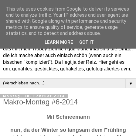
This site uses cookies from Google to deliver its services
and to analyze traffic. Your IP address and user-agent are
shared with Google along with performance and security
metrics to ensure quality of service, generate usage
statistics, and to detect and address abuse.
Willkommen in meinem "Wohnzimmer". Einfach und schön -
LEARN MORE
GOT IT
das trifft mein Hobby ziemlich gut! Manchmal sind die Dinge,
die ich mache aber auch einfach schön (wenn auch ein
bisschen "kompliziert"). Da liegt ja der Reiz. Hier geht es
um: genähtes, gestricktes, gehäkeltes, gefotografiertes uvm.
▼
Montag, 10. Februar 2014
Makro-Montag #6-2014
Mit Schneemann
nun, da der Winter so langsam dem Frühling