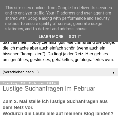
This site uses cookies from Google to deliver its services
and to analyze traffic. Your IP address and user-agent are
shared with Google along with performance and security
metrics to ensure quality of service, generate usage
statistics, and to detect and address abuse.
Willkommen in meinem "Wohnzimmer". Einfach und schön -
LEARN MORE
GOT IT
das trifft mein Hobby ziemlich gut! Manchmal sind die Dinge,
die ich mache aber auch einfach schön (wenn auch ein
bisschen "kompliziert"). Da liegt ja der Reiz. Hier geht es
um: genähtes, gestricktes, gehäkeltes, gefotografiertes uvm.
▼
Freitag, 28. Februar 2014
Lustige Suchanfragen im Februar
Zum 2. Mal stelle ich lustige Suchanfragen aus
dem Netz vor.
Wodurch die Leute alle auf meinem Blog landen?