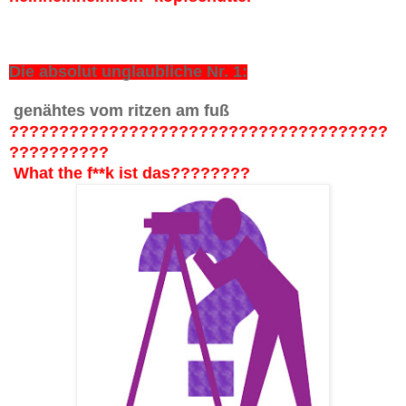
Die absolut unglaubliche Nr. 1:
genähtes vom ritzen am fuß
??????????????????????????????????????
??????????
What the f**k ist das????????