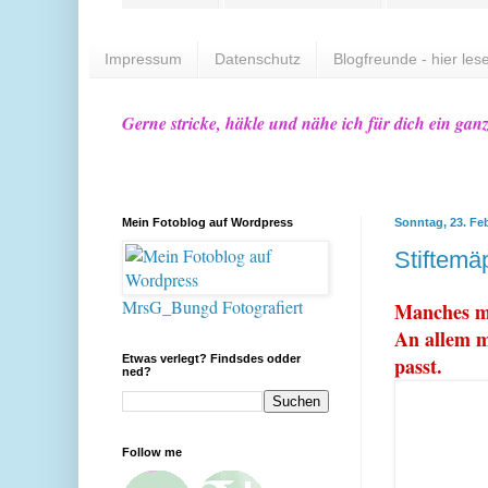
Impressum
Datenschutz
Blogfreunde - hier lese
Gerne stricke, häkle und nähe ich für dich ein gan
Mein Fotoblog auf Wordpress
Sonntag, 23. Fe
Stiftemä
MrsG_Bungd Fotografiert
Manches mu
An allem m
Etwas verlegt? Findsdes odder
passt.
ned?
Follow me