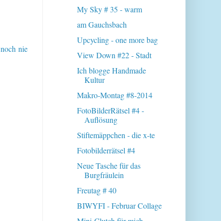
My Sky # 35 - warm
am Gauchsbach
Upcycling - one more bag
 noch nie
View Down #22 - Stadt
Ich blogge Handmade
Kultur
Makro-Montag #8-2014
FotoBilderRätsel #4 -
Auflösung
Stiftemäppchen - die x-te
Fotobilderrätsel #4
Neue Tasche für das
Burgfräulein
Freutag # 40
BIWYFI - Februar Collage
Mini-Clutch für mich