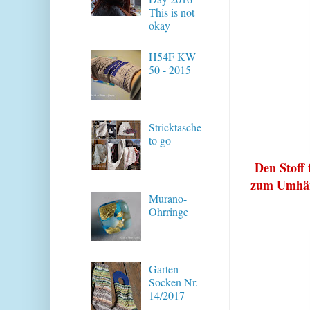
This is not
okay
H54F KW
50 - 2015
Stricktasche
to go
Den Stoff 
zum Umhäng
Murano-
Ohrringe
Garten -
Socken Nr.
14/2017