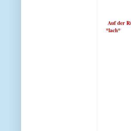
Auf der Rü
*lach*