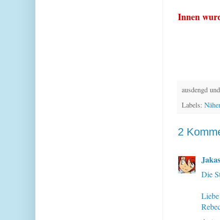
Innen wurd
ausdengd und
Labels:
Nähe
2 Komme
Jakas
Die St
Liebe
Rebe