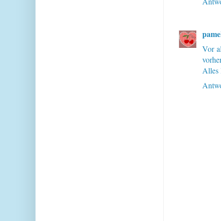
Antwo
pame
Vor a
vorher
Alles
Antwo