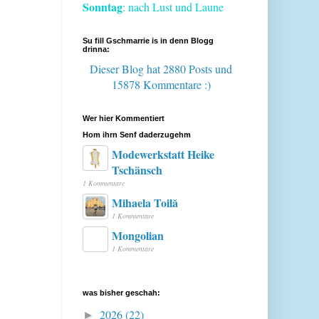
Sonntag
: nach Lust und Laune
Su fill Gschmarrie is in denn Blogg
drinna:
Dieser Blog hat 2880 Posts
und
15878 Kommentare :)
Wer hier Kommentiert
Hom ihrn Senf daderzugehm
Modewerkstatt Heike
Tschänsch
1 Kommentare
Mihaela Toilă
1 Kommentare
Mongolian
1 Kommentare
was bisher geschah:
2026
(22)
►