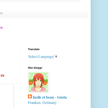
it:
en.
Translate
Select Language
▼
Hier bloggt
 es
facile et beau - Gusta
Franken, Germany