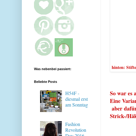
hinten: Stif
Was nebenbei passiert:
Beliebte Posts
So war es 
H54F -
diesmal erst
Eine Varian
am Sonntag
aber dafür
Strick-/Häk
Fashion
Revolution
Day 2016 -