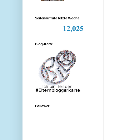
Seitenaufrufe letzte Woche
12,025
Blog-Karte
Follower