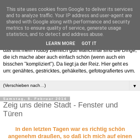
This site uses cookies from Google to deliver its services
and to analyze traffic. Your IP address and user-agent are
shared with Google along with performance and security
metrics to ensure quality of service, generate usage
statistics, and to detect and address abuse.
Willkommen in meinem "Wohnzimmer". Einfach und schön -
LEARN MORE
GOT IT
das trifft mein Hobby ziemlich gut! Manchmal sind die Dinge,
die ich mache aber auch einfach schön (wenn auch ein
bisschen "kompliziert"). Da liegt ja der Reiz. Hier geht es
um: genähtes, gestricktes, gehäkeltes, gefotografiertes uvm.
▼
Samstag, 8. Februar 2014
Zeig uns deine Stadt - Fenster und
Türen
In den letzten Tagen war es richtig schön
angenehm draußen, so daß ich mich auf einen