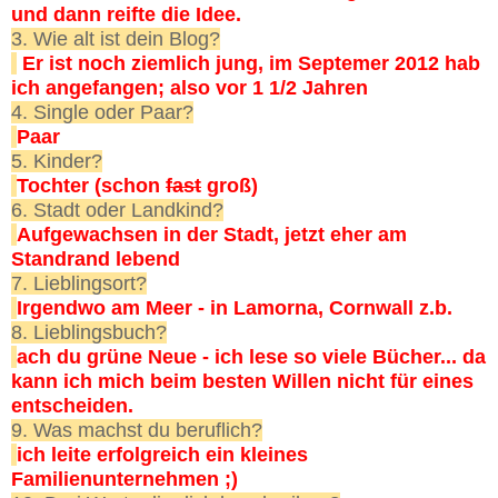
und dann reifte die Idee.
3. Wie alt ist dein Blog?
Er ist noch ziemlich jung, im Septemer 2012 hab
ich angefangen; also vor 1 1/2 Jahren
4. Single oder Paar?
Paar
5. Kinder?
Tochter (schon
fast
groß)
6. Stadt oder Landkind?
Aufgewachsen in der Stadt, jetzt eher am
Standrand lebend
7. Lieblingsort?
Irgendwo am Meer - in Lamorna, Cornwall z.b.
8. Lieblingsbuch?
ach du grüne Neue - ich lese so viele Bücher... da
kann ich mich beim besten Willen nicht für eines
entscheiden.
9. Was machst du beruflich?
ich leite erfolgreich ein kleines
Familienunternehmen ;)