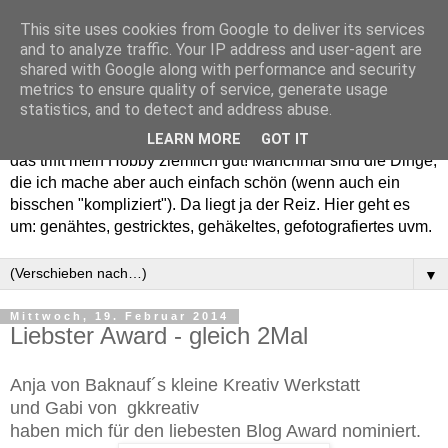
This site uses cookies from Google to deliver its services
and to analyze traffic. Your IP address and user-agent are
shared with Google along with performance and security
metrics to ensure quality of service, generate usage
statistics, and to detect and address abuse.
Willkommen in meinem "Wohnzimmer". Einfach und schön -
LEARN MORE
GOT IT
das trifft mein Hobby ziemlich gut! Manchmal sind die Dinge,
die ich mache aber auch einfach schön (wenn auch ein
bisschen "kompliziert"). Da liegt ja der Reiz. Hier geht es
um: genähtes, gestricktes, gehäkeltes, gefotografiertes uvm.
▼
Mittwoch, 19. Februar 2014
Liebster Award - gleich 2Mal
Anja von Baknauf´s kleine Kreativ Werkstatt
und Gabi von gkkreativ
haben mich für den liebesten Blog Award nominiert.