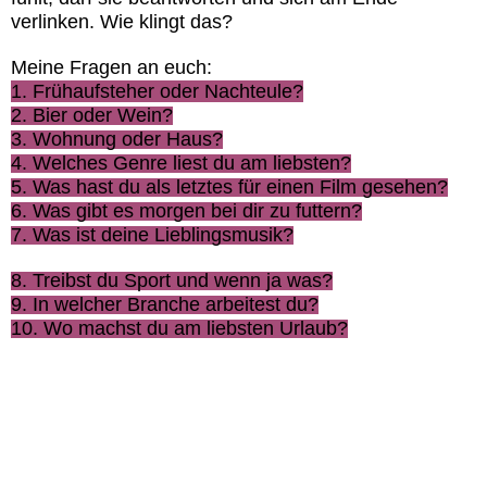
verlinken. Wie klingt das?
Meine Fragen an euch:
1. Frühaufsteher oder Nachteule?
2. Bier oder Wein?
3. Wohnung oder Haus?
4. Welches Genre liest du am liebsten?
5. Was hast du als letztes für einen Film gesehen?
6. Was gibt es morgen bei dir zu futtern?
7.
Was ist deine Lieblingsmusik?
8. Treibst du Sport und wenn ja was?
9. In welcher Branche arbeitest du?
10.
Wo machst du am liebsten Urlaub?