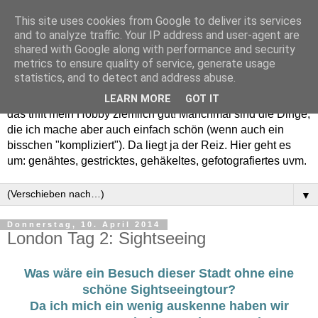
This site uses cookies from Google to deliver its services
and to analyze traffic. Your IP address and user-agent are
shared with Google along with performance and security
metrics to ensure quality of service, generate usage
statistics, and to detect and address abuse.
Willkommen in meinem "Wohnzimmer". Einfach und schön -
LEARN MORE
GOT IT
das trifft mein Hobby ziemlich gut! Manchmal sind die Dinge,
die ich mache aber auch einfach schön (wenn auch ein
bisschen "kompliziert"). Da liegt ja der Reiz. Hier geht es
um: genähtes, gestricktes, gehäkeltes, gefotografiertes uvm.
▼
Donnerstag, 10. April 2014
London Tag 2: Sightseeing
Was wäre ein Besuch dieser Stadt ohne eine
schöne Sightseeingtour?
Da ich mich ein wenig auskenne haben wir