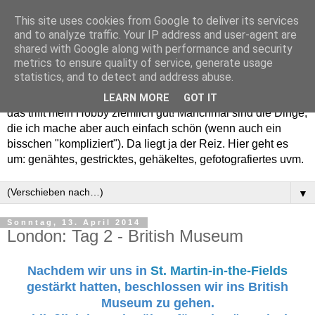
This site uses cookies from Google to deliver its services
and to analyze traffic. Your IP address and user-agent are
shared with Google along with performance and security
metrics to ensure quality of service, generate usage
statistics, and to detect and address abuse.
Willkommen in meinem "Wohnzimmer". Einfach und schön -
LEARN MORE
GOT IT
das trifft mein Hobby ziemlich gut! Manchmal sind die Dinge,
die ich mache aber auch einfach schön (wenn auch ein
bisschen "kompliziert"). Da liegt ja der Reiz. Hier geht es
um: genähtes, gestricktes, gehäkeltes, gefotografiertes uvm.
▼
Sonntag, 13. April 2014
London: Tag 2 - British Museum
Nachdem wir uns in
St. Martin-in-the-Fields
gestärkt hatten, beschlossen wir ins British
Museum zu gehen.