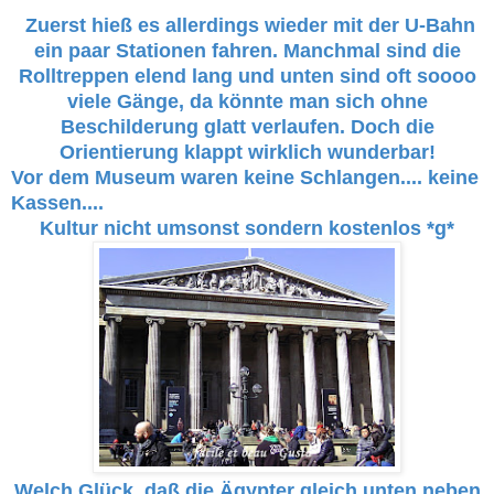
Zuerst hieß es allerdings wieder mit der U-Bahn
ein paar Stationen fahren. Manchmal sind die
Rolltreppen elend lang und unten sind oft soooo
viele Gänge, da könnte man sich ohne
Beschilderung glatt verlaufen. Doch die
Orientierung klappt wirklich wunderbar!
Vor dem Museum waren keine Schlangen.... keine
Kassen....
Kultur nicht umsonst sondern kostenlos *g*
Welch Glück, daß die Ägypter gleich unten neben