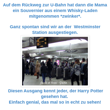
Auf dem Rückweg zur U-Bahn hat dann die Mama
ein Souvernier aus einem Whisky-Laden
mitgenommen *zwinker*.
Ganz spontan sind wir an der Westminster
Station
ausgestiegen.
Diesen Ausgang kennt jeder, der Harry Potter
gesehen hat.
Einfach genial, das mal so in echt zu sehen!