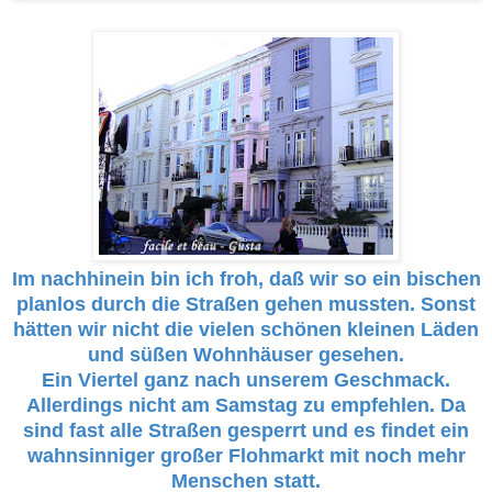
Im nachhinein bin ich froh, daß wir so ein bischen
planlos durch die Straßen gehen mussten. Sonst
hätten wir nicht die vielen schönen kleinen Läden
und süßen Wohnhäuser gesehen.
Ein Viertel ganz nach unserem Geschmack.
Allerdings nicht am Samstag zu empfehlen. Da
sind fast alle Straßen gesperrt und es findet ein
wahnsinniger großer Flohmarkt mit noch mehr
Menschen statt.