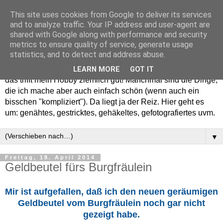
This site uses cookies from Google to deliver its services
and to analyze traffic. Your IP address and user-agent are
shared with Google along with performance and security
metrics to ensure quality of service, generate usage
statistics, and to detect and address abuse.
Willkommen in meinem "Wohnzimmer". Einfach und schön -
LEARN MORE
GOT IT
das trifft mein Hobby ziemlich gut! Manchmal sind die Dinge,
die ich mache aber auch einfach schön (wenn auch ein
bisschen "kompliziert"). Da liegt ja der Reiz. Hier geht es
um: genähtes, gestricktes, gehäkeltes, gefotografiertes uvm.
▼
Freitag, 18. April 2014
Geldbeutel fürs Burgfräulein
Mir ist aufgefallen, daß ich den neuen geräumigen
Geldbeutel vom Burgfräulein noch gar nicht
gezeigt habe.