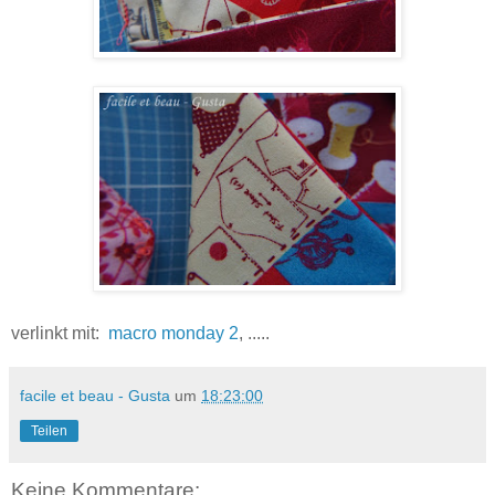
verlinkt mit:
macro monday 2
, .....
facile et beau - Gusta
um
18:23:00
Teilen
Keine Kommentare: