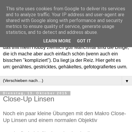
This site uses cookies from Google to deliver its services
and to analyze traffic. Your IP address and user-agent are
shared with Google along with performance and security
metrics to ensure quality of service, generate usage
statistics, and to detect and address abuse.
Willkommen in meinem "Wohnzimmer". Einfach und schön -
LEARN MORE
GOT IT
das trifft mein Hobby ziemlich gut! Manchmal sind die Dinge,
die ich mache aber auch einfach schön (wenn auch ein
bisschen "kompliziert"). Da liegt ja der Reiz. Hier geht es
um: genähtes, gestricktes, gehäkeltes, gefotografiertes uvm.
▼
Dienstag, 13. Oktober 2015
Close-Up Linsen
Noch ein paar kleine Übungen mit den Makro Close-
Up Linsen und einem normalen Objektiv