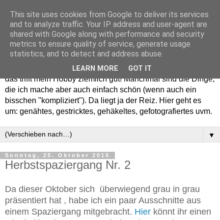
This site uses cookies from Google to deliver its services
and to analyze traffic. Your IP address and user-agent are
shared with Google along with performance and security
metrics to ensure quality of service, generate usage
statistics, and to detect and address abuse.
Willkommen in meinem "Wohnzimmer". Einfach und schön -
LEARN MORE
GOT IT
das trifft mein Hobby ziemlich gut! Manchmal sind die Dinge,
die ich mache aber auch einfach schön (wenn auch ein
bisschen "kompliziert"). Da liegt ja der Reiz. Hier geht es
um: genähtes, gestricktes, gehäkeltes, gefotografiertes uvm.
▼
Sonntag, 25. Oktober 2015
Herbstspaziergang Nr. 2
Da dieser Oktober sich überwiegend grau in grau
präsentiert hat , habe ich ein paar Ausschnitte aus
einem Spaziergang mitgebracht.
Hier
könnt ihr einen