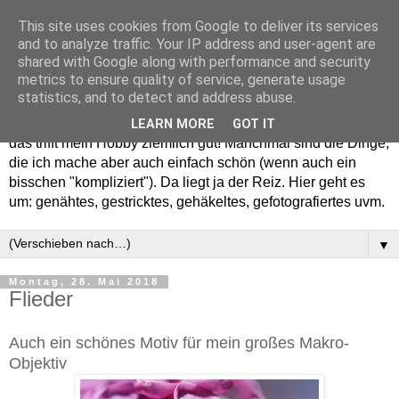
This site uses cookies from Google to deliver its services
and to analyze traffic. Your IP address and user-agent are
shared with Google along with performance and security
metrics to ensure quality of service, generate usage
statistics, and to detect and address abuse.
Willkommen in meinem "Wohnzimmer". Einfach und schön -
LEARN MORE
GOT IT
das trifft mein Hobby ziemlich gut! Manchmal sind die Dinge,
die ich mache aber auch einfach schön (wenn auch ein
bisschen "kompliziert"). Da liegt ja der Reiz. Hier geht es
um: genähtes, gestricktes, gehäkeltes, gefotografiertes uvm.
▼
Montag, 28. Mai 2018
Flieder
Auch ein schönes Motiv für mein großes Makro-
Objektiv