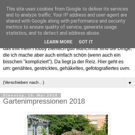
This site uses cookies from Google to deliver its services
and to analyze traffic. Your IP address and user-agent are
shared with Google along with performance and security
metrics to ensure quality of service, generate usage
statistics, and to detect and address abuse.
Willkommen in meinem "Wohnzimmer". Einfach und schön -
LEARN MORE
GOT IT
das trifft mein Hobby ziemlich gut! Manchmal sind die Dinge,
die ich mache aber auch einfach schön (wenn auch ein
bisschen "kompliziert"). Da liegt ja der Reiz. Hier geht es
um: genähtes, gestricktes, gehäkeltes, gefotografiertes uvm.
▼
Dienstag, 15. Mai 2018
Gartenimpressionen 2018