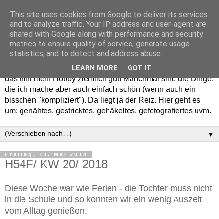
This site uses cookies from Google to deliver its services
and to analyze traffic. Your IP address and user-agent are
shared with Google along with performance and security
metrics to ensure quality of service, generate usage
statistics, and to detect and address abuse.
Willkommen in meinem "Wohnzimmer". Einfach und schön -
LEARN MORE
GOT IT
das trifft mein Hobby ziemlich gut! Manchmal sind die Dinge,
die ich mache aber auch einfach schön (wenn auch ein
bisschen "kompliziert"). Da liegt ja der Reiz. Hier geht es
um: genähtes, gestricktes, gehäkeltes, gefotografiertes uvm.
▼
Freitag, 18. Mai 2018
H54F/ KW 20/ 2018
Diese Woche war wie Ferien - die Tochter muss nicht
in die Schule und so konnten wir ein wenig Auszeit
vom Alltag genießen.