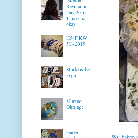
Fashion
Revolution
Day 2016 -
This is not
okay
H54F KW
50 - 2015
Stricktasche
to go
Murano-
Ohrringe
Garten -
Wir haben d