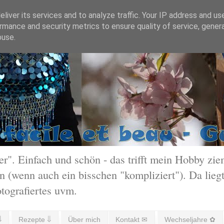
liver its services and to analyze traffic. Your IP address and us
rmance and security metrics to ensure quality of service, gene
buse.
 Einfach und schön - das trifft mein Hobby ziem
 (wenn auch ein bisschen "kompliziert"). Da liegt
otografiertes uvm.
⇓
Rezepte ⇓
Über mich
Kontakt ✉
Wechseljahre ✿