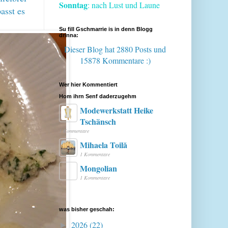
Sonntag
: nach Lust und Laune
asst es
Su fill Gschmarrie is in denn Blogg
drinna:
Dieser Blog hat 2880 Posts
und
15878 Kommentare :)
Wer hier Kommentiert
Hom ihrn Senf daderzugehm
Modewerkstatt Heike
Tschänsch
1 Kommentare
Mihaela Toilă
1 Kommentare
Mongolian
1 Kommentare
was bisher geschah:
2026
(22)
►