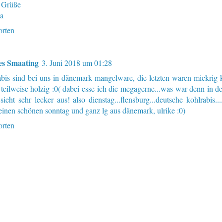
 Grüße
na
rten
es Smaating
3. Juni 2018 um 01:28
abis sind bei uns in dänemark mangelware, die letzten waren mickrig 
 teilweise holzig :0( dabei esse ich die megagerne...was war denn in de
sieht sehr lecker aus! also dienstag...flensburg...deutsche kohlrabis...
einen schönen sonntag und ganz lg aus dänemark, ulrike :0)
rten