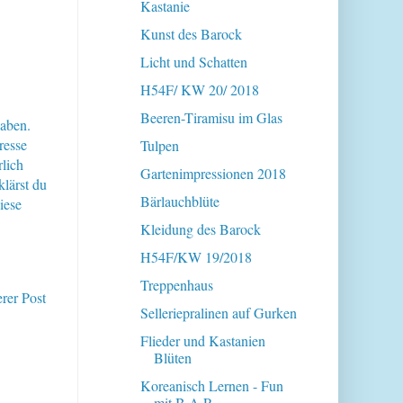
Kastanie
Kunst des Barock
Licht und Schatten
H54F/ KW 20/ 2018
Beeren-Tiramisu im Glas
haben.
resse
Tulpen
lich
Gartenimpressionen 2018
klärst du
Bärlauchblüte
iese
Kleidung des Barock
H54F/KW 19/2018
Treppenhaus
erer Post
Selleriepralinen auf Gurken
Flieder und Kastanien
Blüten
Koreanisch Lernen - Fun
mit B.A.P