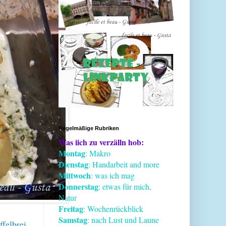
Regelmäßige Rubriken
Was iich zu verzälln hob:
Montag
: Makro
Dienstag
: Handarbeit and more
Mittwoch
: was ich mag
Donnerstag
: etwas für mich,
Natur
Freitag
: Wochenrückblick
Samstag
: nach Lust und Laune
ffelbrei