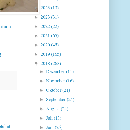
2025
(13)
►
2023
(31)
►
infach
2022
(22)
►
2021
(65)
►
2020
(45)
►
2019
(165)
!
►
2018
(263)
▼
Dezember
(11)
►
November
(16)
►
Oktober
(21)
►
September
(24)
►
August
(24)
►
Juli
(13)
►
elohnt
Juni
(25)
►