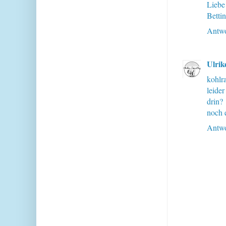
Liebe
Betti
Antwo
Ulrik
kohlr
leider
drin? 
noch 
Antwo