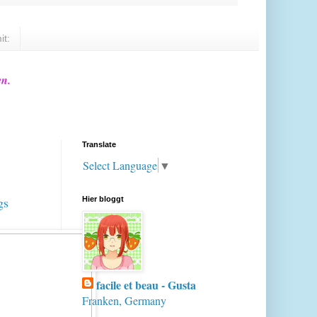
it:
en.
Translate
Select Language
▼
gs
Hier bloggt
facile et beau - Gusta
Franken, Germany