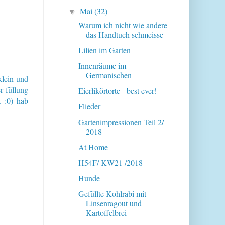
Mai
(32)
▼
Warum ich nicht wie andere
das Handtuch schmeisse
Lilien im Garten
Innenräume im
Germanischen
klein und
r füllung
Eierlikörtorte - best ever!
. :0) hab
Flieder
Gartenimpressionen Teil 2/
2018
At Home
H54F/ KW21 /2018
Hunde
Gefüllte Kohlrabi mit
Linsenragout und
Kartoffelbrei