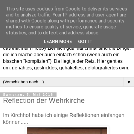
This site uses cookies from Google to deliver its services
and to analyze traffic. Your IP address and user-agent are
shared with Google along with performance and security
metrics to ensure quality of service, generate usage
statistics, and to detect and address abuse.
Willkommen in meinem "Wohnzimmer". Einfach und schön -
LEARN MORE
GOT IT
das trifft mein Hobby ziemlich gut! Manchmal sind die Dinge,
die ich mache aber auch einfach schön (wenn auch ein
bisschen "kompliziert"). Da liegt ja der Reiz. Hier geht es
um: genähtes, gestricktes, gehäkeltes, gefotografiertes uvm.
▼
Samstag, 5. Mai 2018
Reflection der Wehrkirche
Im Kirchhof habe ich einige Reflektionen einfangen
können.....