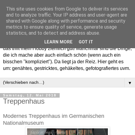
This site uses cookies from Google to deliver its services
and to analyze traffic. Your IP address and user-agent are
shared with Google along with performance and security
metrics to ensure quality of service, generate usage
statistics, and to detect and address abuse.
Willkommen in meinem "Wohnzimmer". Einfach und schön -
LEARN MORE
GOT IT
das trifft mein Hobby ziemlich gut! Manchmal sind die Dinge,
die ich mache aber auch einfach schön (wenn auch ein
bisschen "kompliziert"). Da liegt ja der Reiz. Hier geht es
um: genähtes, gestricktes, gehäkeltes, gefotografiertes uvm.
▼
Samstag, 12. Mai 2018
Treppenhaus
Modernes Treppenhaus im Germanischen
Nationalmuseum