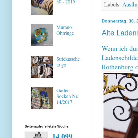
50 - 2015
Labels:
Ausflu
Donnerstag, 30. 
Murano-
Alte Laden
Ohrringe
Wenn ich durc
Ladenschilder
Stricktasche
to go
Rothenburg o
Garten -
Socken Nr.
14/2017
Seitenaufrufe letzte Woche
14,099