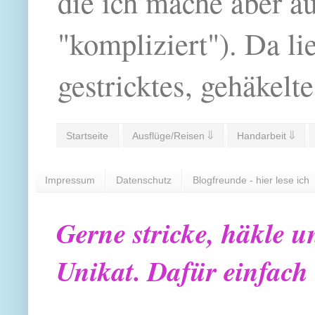
die ich mache aber a
"kompliziert"). Da li
gestricktes, gehäkelte
Startseite
Ausflüge/Reisen ⇓
Handarbeit ⇓
Impressum
Datenschutz
Blogfreunde - hier lese ich
Gerne stricke, häkle u
Unikat. Dafür einfach