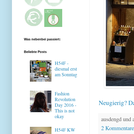
Was nebenbei passiert:
Beliebte Posts
H54F -
diesmal erst
am Sonntag
Fashion
Revolution
Neugierig? Da
Day 2016 -
This is not
okay
ausdengd und 
2 Kommentar
H54F KW