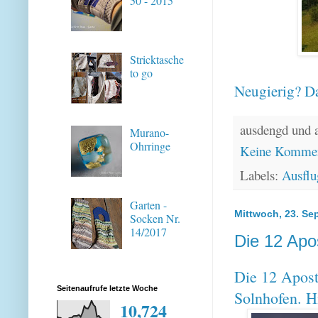
50 - 2015
Stricktasche
to go
Neugierig? Da
ausdengd und 
Murano-
Ohrringe
Keine Kommen
Labels:
Ausflu
Garten -
Mittwoch, 23. Se
Socken Nr.
14/2017
Die 12 Apo
Die 12 Apost
Seitenaufrufe letzte Woche
Solnhofen. Hi
10,724