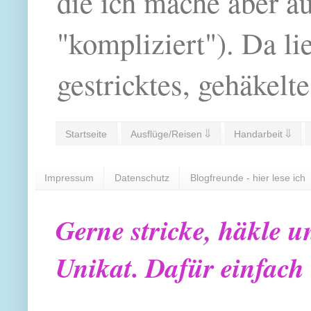
die ich mache aber a
"kompliziert"). Da li
gestricktes, gehäkelte
Startseite
Ausflüge/Reisen ⇓
Handarbeit ⇓
Impressum
Datenschutz
Blogfreunde - hier lese ich
Gerne stricke, häkle u
Unikat. Dafür einfach