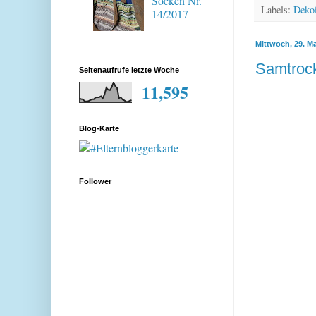
Socken Nr.
Labels:
Deko
14/2017
Mittwoch, 29. Ma
Samtroc
Seitenaufrufe letzte Woche
11,595
Blog-Karte
Follower