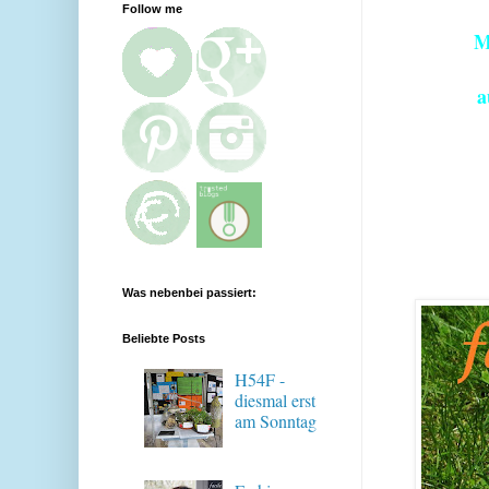
Follow me
M
a
Was nebenbei passiert:
Beliebte Posts
H54F -
diesmal erst
am Sonntag