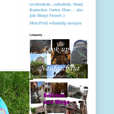
crochetaholic, craftsaholic, Hund,
Kaninchen, Garten, Haus..... also
jede Menge Freizeit ;)
Mein Profil vollständig anzeigen
Linkparty