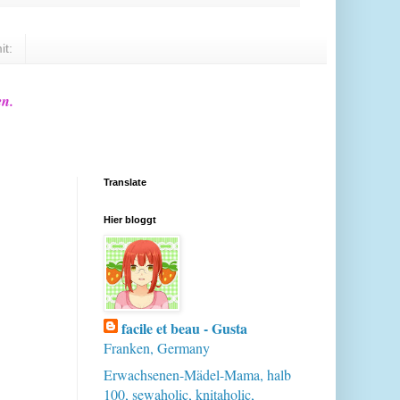
it:
en.
Translate
Hier bloggt
facile et beau - Gusta
Franken, Germany
Erwachsenen-Mädel-Mama, halb
100, sewaholic, knitaholic,