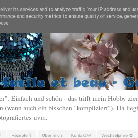
liver its services and to analyze traffic. Your IP address and us
rmance and security metrics to ensure quality of service, gene
buse.
 Einfach und schön - das trifft mein Hobby ziem
 (wenn auch ein bisschen "kompliziert"). Da liegt
otografiertes uvm.
⇓
Rezepte ⇓
Über mich
Kontakt ✉
Wechseljahre ✿