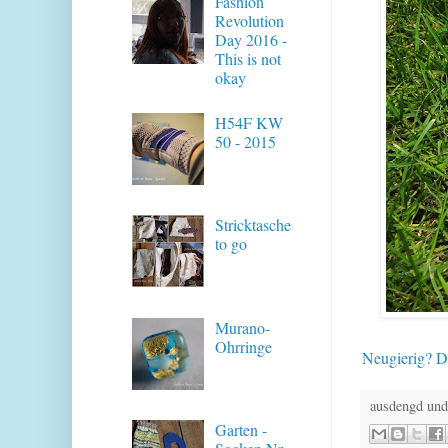
Fashion
Revolution
Day 2016 -
This is not
okay
H54F KW
50 - 2015
Stricktasche
to go
Murano-
Ohrringe
Neugierig? D
ausdengd und
Garten -