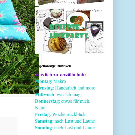
Regelmäßige Rubriken
Was iich zu verzälln hob:
Montag
: Makro
Dienstag
: Handarbeit and more
Mittwoch
: was ich mag
Donnerstag
: etwas für mich,
Natur
Freitag
: Wochenrückblick
Samstag
: nach Lust und Laune
Sonntag
: nach Lust und Laune