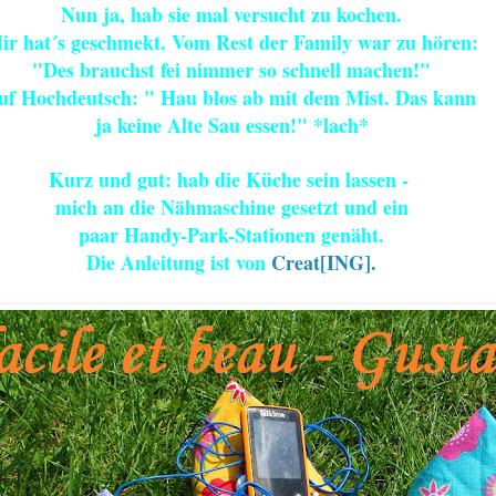
Nun ja, hab sie mal versucht zu kochen.
ir hat´s geschmekt. Vom Rest der Family war zu hören:
"Des brauchst fei nimmer so schnell machen!"
uf Hochdeutsch: " Hau blos ab mit dem Mist. Das kann
ja keine Alte Sau essen!" *lach*
Kurz und gut: hab die Küche sein lassen -
mich an die Nähmaschine gesetzt und ein
paar Handy-Park-Stationen genäht.
Die Anleitung ist von
Creat[ING].