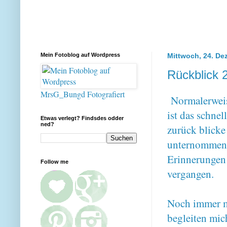
Mein Fotoblog auf Wordpress
Mittwoch, 24. De
Rückblick 
MrsG_Bungd Fotografiert
Normalerweis
ist das schne
Etwas verlegt? Findsdes odder
ned?
zurück blicke
unternommen."
Erinnerungen 
Follow me
vergangen.
Noch immer ma
begleiten mi