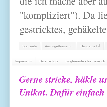
die ich mache aber a
"kompliziert"). Da li
gestricktes, gehäkelte
Startseite
Ausflüge/Reisen ⇓
Handarbeit ⇓
Impressum
Datenschutz
Blogfreunde - hier lese ich
Gerne stricke, häkle u
Unikat. Dafür einfach