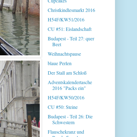
Cupcakes
Christkindlesmarkt 2016
H54F/KW51/2016
CU #51: Eislandschaft
Budapest - Teil 27: quer
Beet
Weihnachtspause
blaue Perlen
Der Stall am Schloß
Adventskalendertasche
2016 "Packs ein"
H54F/KW50/2016
CU #50: Steine
Budapest - Teil 26: Die
Schwestern
Flauschekranz und