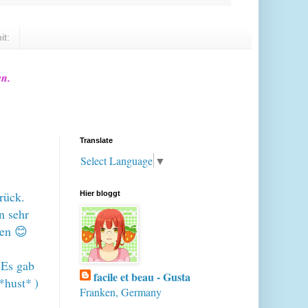
it:
en.
Translate
Select Language
▼
rück.
Hier bloggt
n sehr
euen 😊
 Es gab
facile et beau - Gusta
e *hust*
)
Franken, Germany