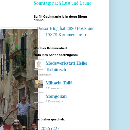
Sonntag
: nach Lust und Laune
Su fill Gschmarrie is in denn Blogg
drinna:
Dieser Blog hat 2880 Posts
und
15878 Kommentare :)
Wer hier Kommentiert
Hom ihrn Senf daderzugehm
Modewerkstatt Heike
Tschänsch
1 Kommentare
Mihaela Toilă
1 Kommentare
Mongolian
1 Kommentare
was bisher geschah:
2026
(22)
►