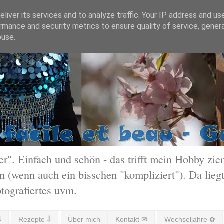
liver its services and to analyze traffic. Your IP address and us
rmance and security metrics to ensure quality of service, gene
buse.
 Einfach und schön - das trifft mein Hobby ziem
 (wenn auch ein bisschen "kompliziert"). Da liegt
otografiertes uvm.
⇓
Rezepte ⇓
Über mich
Kontakt ✉
Wechseljahre ✿