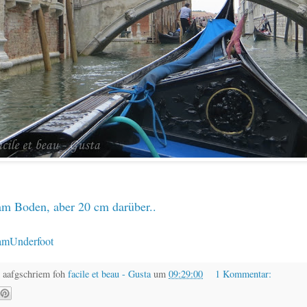
am Boden, aber 20 cm darüber..
CamUnderfoot
 aafgschriem foh
facile et beau - Gusta
um
09:29:00
1 Kommentar: