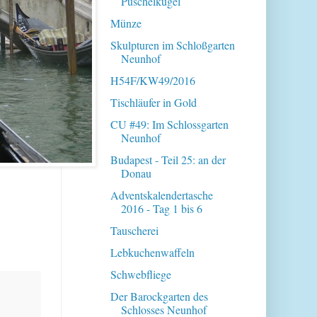
Puschelkugel
Münze
Skulpturen im Schloßgarten
Neunhof
H54F/KW49/2016
Tischläufer in Gold
CU #49: Im Schlossgarten
Neunhof
Budapest - Teil 25: an der
Donau
Adventskalendertasche
2016 - Tag 1 bis 6
Tauscherei
Lebkuchenwaffeln
Schwebfliege
Der Barockgarten des
Schlosses Neunhof