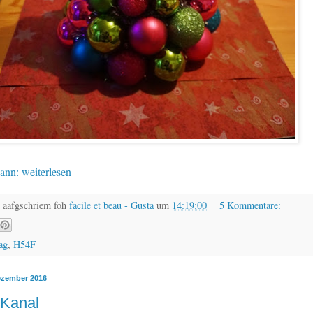
ann: weiterlesen
 aafgschriem foh
facile et beau - Gusta
um
14:19:00
5 Kommentare:
ag
,
H54F
ezember 2016
 Kanal