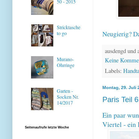
50 - 2015
Stricktasche
Neugierig? Da
to go
ausdengd und 
Murano-
Keine Kommen
Ohrringe
Labels:
Handt
Montag, 29. Juli 
Garten -
Socken Nr.
Paris Teil 
14/2017
Ein paar wun
Viertel - ein
Seitenaufrufe letzte Woche