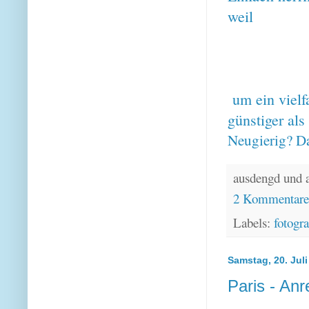
weil 
2. F
3. B
4. W
um ein vielf
günstiger als
Neugierig? Da
ausdengd und 
2 Kommentar
Labels:
fotogra
Samstag, 20. Juli
Paris - Anr