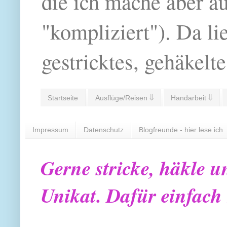
die ich mache aber a
"kompliziert"). Da li
gestricktes, gehäkelte
Startseite
Ausflüge/Reisen ⇓
Handarbeit ⇓
Impressum
Datenschutz
Blogfreunde - hier lese ich
Gerne stricke, häkle u
Unikat. Dafür einfach