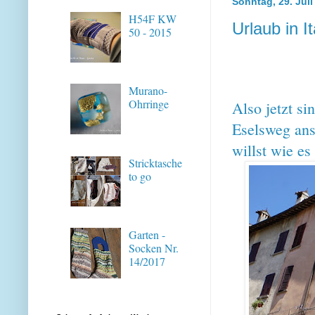
Sonntag, 29. Juli
H54F KW
Urlaub in It
50 - 2015
Murano-
Ohrringe
Also jetzt s
Eselsweg ans
willst wie es
Stricktasche
to go
Garten -
Socken Nr.
14/2017