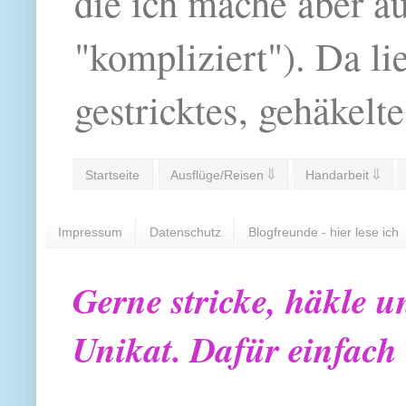
die ich mache aber a
"kompliziert"). Da li
gestricktes, gehäkelte
Startseite
Ausflüge/Reisen ⇓
Handarbeit ⇓
Impressum
Datenschutz
Blogfreunde - hier lese ich
Gerne stricke, häkle u
Unikat. Dafür einfach