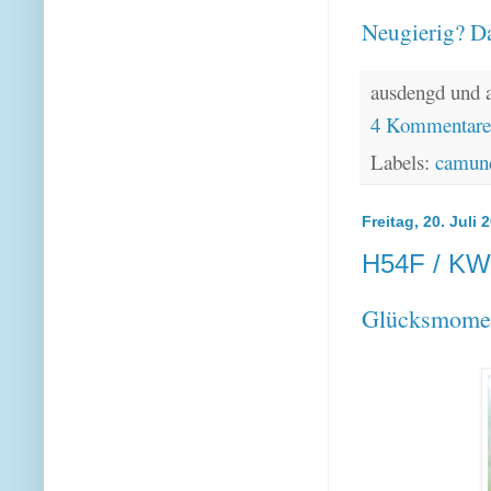
Neugierig? Da
ausdengd und 
4 Kommentar
Labels:
camund
Freitag, 20. Juli 
H54F / KW 
Glücksmomen