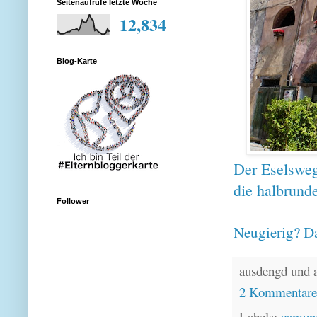
Seitenaufrufe letzte Woche
12,834
Blog-Karte
Der Eselsweg
die halbrund
Follower
Neugierig? Da
ausdengd und 
2 Kommentar
Labels:
camund