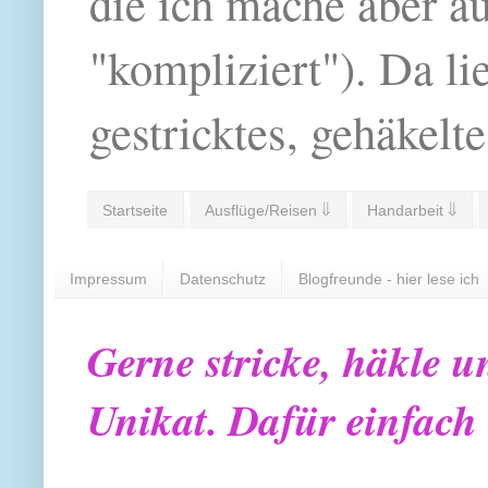
die ich mache aber a
"kompliziert"). Da li
gestricktes, gehäkelte
Startseite
Ausflüge/Reisen ⇓
Handarbeit ⇓
Impressum
Datenschutz
Blogfreunde - hier lese ich
Gerne stricke, häkle u
Unikat. Dafür einfach