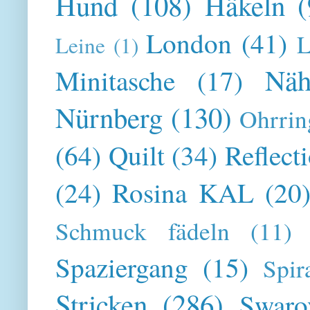
Hund
(108)
Häkeln
(
London
(41)
L
Leine
(1)
Näh
Minitasche
(17)
Nürnberg
(130)
Ohrrin
(64)
Quilt
(34)
Reflect
(24)
Rosina KAL
(20
Schmuck fädeln
(11)
Spaziergang
(15)
Spir
Stricken
(286)
Swaro