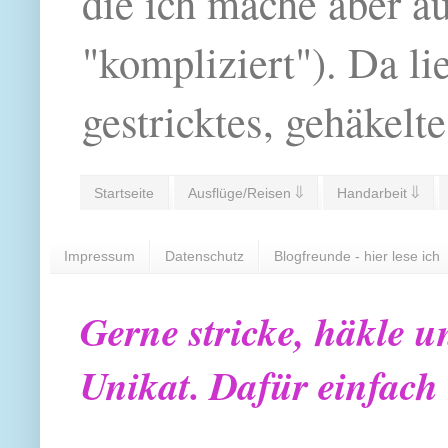
die ich mache aber a
"kompliziert"). Da li
gestricktes, gehäkelte
Startseite
Ausflüge/Reisen ⇓
Handarbeit ⇓
Impressum
Datenschutz
Blogfreunde - hier lese ich
Gerne stricke, häkle u
Unikat. Dafür einfach