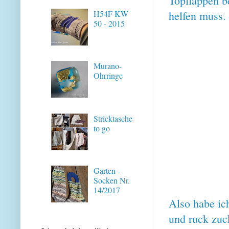
Topflappen b
H54F KW
helfen muss.
50 - 2015
Murano-
Ohrringe
Stricktasche
to go
Garten -
Socken Nr.
14/2017
Also habe i
und ruck zuc