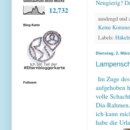
Neugierig? Da
Seitenaufrufe letzte Woche
12,732
ausdengd und 
Blog-Karte
Keine Kommen
Labels:
Häkel
Dienstag, 2. Mär
Lampensch
Im Zuge des
Follower
aufgehoben h
volle Schach
Dia-Rahmen...
ich kann mic
habe die Url