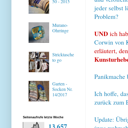
50 - 2015
jeder selbst 
Problem?
Murano-
Ohrringe
UND
ich hab
Corwin von
erläutert, de
Stricktasche
Kunsturhebe
to go
Panikmache b
Garten -
Socken Nr.
Ich hoffe, da
14/2017
zurück zum B
Update: Übri
Seitenaufrufe letzte Woche
13,657
(was wahrsch