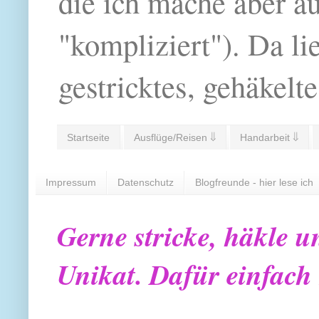
die ich mache aber a
"kompliziert"). Da li
gestricktes, gehäkelte
Startseite
Ausflüge/Reisen ⇓
Handarbeit ⇓
Impressum
Datenschutz
Blogfreunde - hier lese ich
Gerne stricke, häkle u
Unikat. Dafür einfach