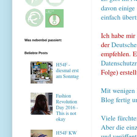
davon einige
einfach übert
Ich habe mir
Was nebenbei passiert:
der
Deutsche
empfehlen. 
Beliebte Posts
Datenschutzr
H54F -
diesmal erst
Folge) erstell
am Sonntag
Mit wenigen 
Fashion
Blog fertig u
Revolution
Day 2016 -
This is not
Viele fürchte
okay
Aber die ein
H54F KW
und veröffen